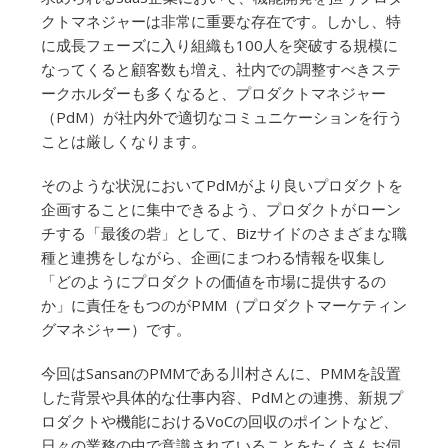
クトマネジャーは非常に重要な存在です。しかし、特
に成長フェーズに入り組織も100人を突破する規模に
なってくると顧客数も増え、社内での調整すべきステ
ークホルダーも多くなると、プロダクトマネジャー
（PdM）が社内外で適切なコミュニケーションを行う
ことは厳しくなります。
そのような状況においてPdMがより良いプロダクトを
企画することに集中できるよう、プロダクトがローン
チする「最後の砦」として、Bizサイドのさまざまな職
種と連携をしながら、企画にまつわる情報を収集し
「どのようにプロダクトの価値を市場に提供するの
か」に責任をもつのがPMM（プロダクトマーケティン
グマネジャー）です。
今回はSansanのPMMである川村さんに、PMMを設置
した背景や具体的な仕事内容、PdMとの連携、新規プ
ロダクトや機能におけるVoCの回収のポイントなど、
日々の業務の中で意識されていることをたくさんお伺