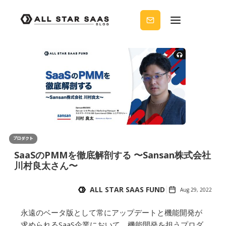
せる
ノウ
ハウ
を受
け取
りま
せん
か？
プロダクト
SaaSのPMMを徹底解剖する 〜Sansan株式会社
川村良太さん〜
ALL STAR SAAS FUND
Aug 29, 2022
永遠のベータ版として常にアップデートと機能開発が
求められるSaaS企業において、機能開発を担うプロダ