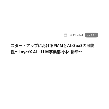
Jun 19, 2024
プロダクト
スタートアップにおけるPMMとAI×SaaSの可能
性〜LayerX AI・LLM事業部 小林 誉幸〜