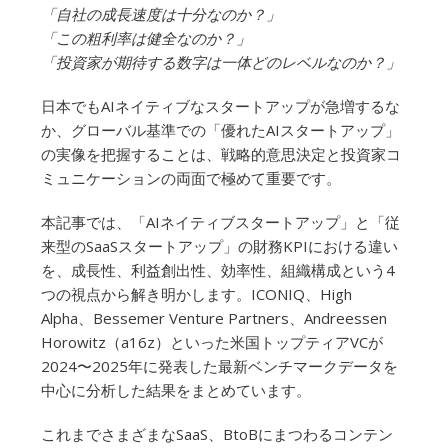
「自社の成長速度は十分なのか？」
「この粗利率は健全なのか？」
「投資家が期待する数字は一体どのレベルなのか？」
日本でもAIネイティブなスタートアップが急増するな
か、グローバル基準での「優れたAIスタートアップ」
の実像を把握することは、戦略的意思決定と投資家コ
ミュニケーションの両面で極めて重要です。
本記事では、「AIネイティブスタートアップ」と「従
来型のSaaSスタートアップ」の財務KPIにおける違い
を、成長性、利益創出性、効率性、組織構成という4
つの視点から解き明かします。ICONIQ、High
Alpha、Bessemer Venture Partners、Andreessen
Horowitz（a16z）といった米国トップティアVCが
2024〜2025年に発表した最新ベンチマークデータを
中心に分析した結果をまとめています。
これまでさまざまなSaaS、BtoBにまつわるコンテン