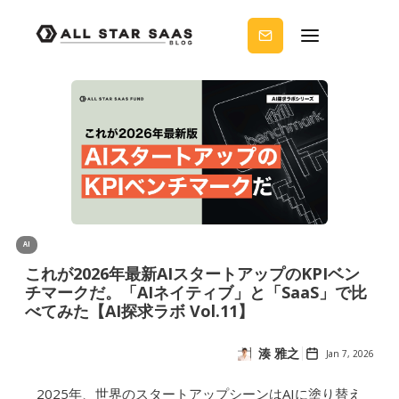
せる
ノウ
ハウ
を受
け取
りま
せん
か？
AI
これが2026年最新AIスタートアップのKPIベン
チマークだ。「AIネイティブ」と「SaaS」で比
べてみた【AI探求ラボ Vol.11】
湊 雅之
Jan 7, 2026
2025年、世界のスタートアップシーンはAIに塗り替え