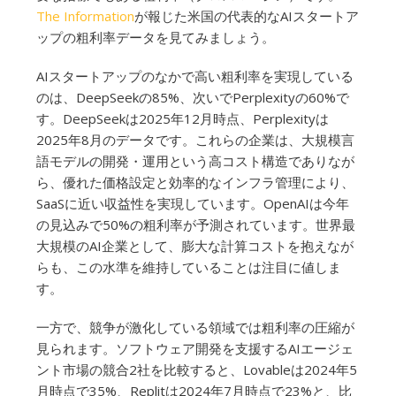
The Information
が報じた米国の代表的なAIスタートア
ップの粗利率データを見てみましょう。
AIスタートアップのなかで高い粗利率を実現している
のは、DeepSeekの85%、次いでPerplexityの60%で
す。DeepSeekは2025年12月時点、Perplexityは
2025年8月のデータです。これらの企業は、大規模言
語モデルの開発・運用という高コスト構造でありなが
ら、優れた価格設定と効率的なインフラ管理により、
SaaSに近い収益性を実現しています。OpenAIは今年
の見込みで50%の粗利率が予測されています。世界最
大規模のAI企業として、膨大な計算コストを抱えなが
らも、この水準を維持していることは注目に値しま
す。
一方で、競争が激化している領域では粗利率の圧縮が
見られます。ソフトウェア開発を支援するAIエージェ
ント市場の競合2社を比較すると、Lovableは2024年5
月時点で35%、Replitは2024年7月時点で23%と、比