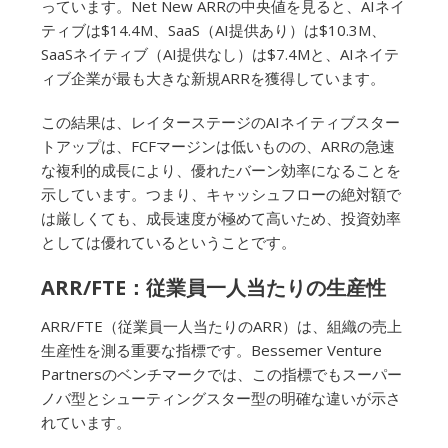
っています。Net New ARRの中央値を見ると、AIネイ
ティブは$14.4M、SaaS（AI提供あり）は$10.3M、
SaaSネイティブ（AI提供なし）は$7.4Mと、AIネイテ
ィブ企業が最も大きな新規ARRを獲得しています。
この結果は、レイターステージのAIネイティブスター
トアップは、FCFマージンは低いものの、ARRの急速
な複利的成長により、優れたバーン効率になることを
示しています。つまり、キャッシュフローの絶対額で
は厳しくても、成長速度が極めて高いため、投資効率
としては優れているということです。
ARR/FTE：従業員一人当たりの生産性
ARR/FTE（従業員一人当たりのARR）は、組織の売上
生産性を測る重要な指標です。Bessemer Venture
Partnersのベンチマークでは、この指標でもスーパー
ノバ型とシューティングスター型の明確な違いが示さ
れています。