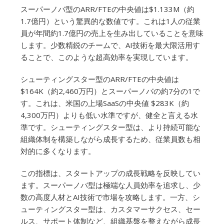
スーパーノバ型のARR/FTEの中央値は$1.133M（約
1.7億円）という驚異的な数値です。これは1人の従業
員が年間約1.7億円の売上を生み出していることを意味
します。少数精鋭のチームで、AI技術を最大限活用す
ることで、このような超高効率を実現しています。
シューティングスター型のARR/FTEの中央値は
$164K（約2,460万円）とスーパーノバの約7分の1で
す。これは、米国の上場SaaSの中央値 $283K（約
4,300万円）よりも低い水準ですが、健全と言える水
準です。シューティングスター型は、より持続可能な
組織体制を構築しながら成長するため、従業員数も相
対的に多くなります。
この指標は、スタートアップの成長戦略を反映してい
ます。スーパーノバ型は極端な人員効率を追求し、少
数の高度人材とAI技術で市場を攻略します。一方、シ
ューティングスター型は、カスタマーサクセス、セー
ルス、サポート体制など、組織基盤を整えながら成長