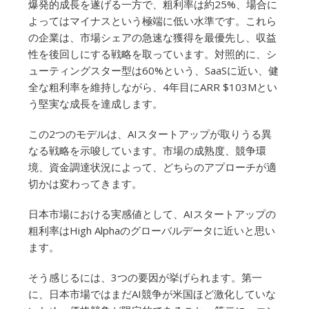
爆発的成長を遂げる一方で、粗利率は約25%、場合に
よってはマイナスという極端に低い水準です。これら
の企業は、市場シェアの急速な獲得を最優先し、収益
性を後回しにする戦略を取っています。対照的に、シ
ューティングスター型は60%という、SaaSに近い、健
全な粗利率を維持しながら、4年目にARR $103Mとい
う堅実な成長を達成します。
この2つのモデルは、AIスタートアップが取りうる異
なる戦略を示唆しています。市場の成熟度、競争環
境、資金調達状況によって、どちらのアプローチが適
切かは変わってきます。
日本市場における実感値として、AIスタートアップの
粗利率はHigh Alphaのグローバルデータに近いと思い
ます。
そう感じるには、3つの要因が挙げられます。第一
に、日本市場ではまだAI競争が米国ほど激化していな