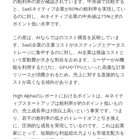
の粗利率の差が確認されています。中央値で比較する
と、SaaSネイティブ企業が80%の粗利率を実現してい
るのに対し、AIネイティブ企業の中央値は75%と約5
ポイント低い水準です。
この差は、AIならではのコスト構造を反映していま
す。SaaS企業の主要コストがホスティングとデータス
トレージに集中するのに対し、AI企業は推論コストと
いう変動費が大きな割合を占めます。ユーザーがAI機
能を利用するたびに、GPUやTPUといった高価な計算
リソースが消費されるため、売上に対する直接的なコ
ストが高くなる傾向があります。
High Alphaのレポートにおけるポイントは、AIネイテ
ィブスタートアップは粗利率が約5ポイント低いもの
の、売上成長率は3倍以上高いという事実です。つま
り、若干の粗利率の低さのトレードオフと引き換え
に、圧倒的な成長を実現しているのです。これは起業
家にとって、短期的な利益総出力よりも市場支配力を