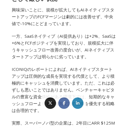
興味深いことに、規模が拡大してもAIネイティブスタ
ートアップのFCFマージンは劇的には改善せず、中央
値で-10%にとどまっています。
一方、SaaSネイティブ（AI提供あり）は+2%、SaaSは
+6%とFCFポジティブを実現しており、規模拡大に伴
うキャッシュフロー改善の度合いが、AIネイティブス
タートアップは明らかに劣っています。
ICONIQのレポートによれば、AIネイティブスタート
アップは圧倒的な成長を実現する代償として、より積
極的にキャッシュを消費しています。ただ、これは必
ずしも悪いことではありません。ベンチャーキャピタ
ルの豊富な資金供給がある環境下では、短期的なキャ
ッシュフローよりも市場支配力の獲得を優先する戦略
は合理的です。
実際、スーパーノバ型の企業は、2年目にARR $125M