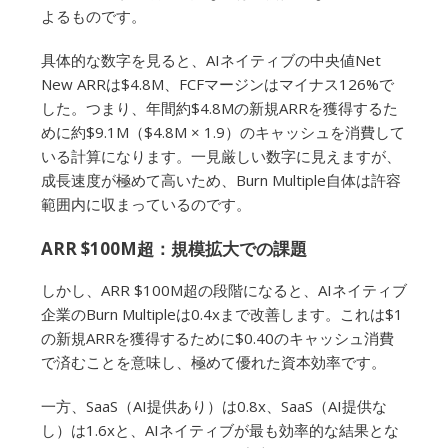
よるものです。
具体的な数字を見ると、AIネイティブの中央値Net
New ARRは$4.8M、FCFマージンはマイナス126%で
した。つまり、年間約$4.8Mの新規ARRを獲得するた
めに約$9.1M（$4.8M × 1.9）のキャッシュを消費して
いる計算になります。一見厳しい数字に見えますが、
成長速度が極めて高いため、Burn Multiple自体は許容
範囲内に収まっているのです。
ARR $100M超：規模拡大での課題
しかし、ARR $100M超の段階になると、AIネイティブ
企業のBurn Multipleは0.4xまで改善します。これは$1
の新規ARRを獲得するために$0.40のキャッシュ消費
で済むことを意味し、極めて優れた資本効率です。
一方、SaaS（AI提供あり）は0.8x、SaaS（AI提供な
し）は1.6xと、AIネイティブが最も効率的な結果とな