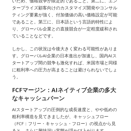
いため、価格競争が限定的であること。第二に、エン
タープライズ顧客向けのカスタマイズ開発やコンサル
ティング要素が強く、付加価値の高い価格設定が可能
であること。第三に、日本語という言語的特性によ
り、グローバル企業との直接競合が一定程度緩和され
ていることなどです。
しかし、この状況は今後大きく変わる可能性がありま
す。グローバルAI企業の日本進出が加速し、国内AIス
タートアップ間の競争も激化すれば、米国市場と同様
に粗利率への圧力が高まることは避けられないでしょ
う。
FCFマージン：AIネイティブ企業の多大
なキャッシュバーン
AIスタートアップの圧倒的な成長速度と、やや低めの
粗利率構造を見てきましたが、キャッシュフロー
（FCF：フリー・キャッシュ・フロー）の視点から見
ると、さらに興味深い実態が浮かび上がります。