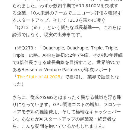
られました。わずか数四半期でARR $100Mを突破す
る企業、10人未満のチームでユニコーン評価を獲得す
るスタートアップ、そしてT2D3を遥かに凌ぐ
「Q2T3（※）」という新たな成長基準──。これらは
誇張ではなく、現実の出来事です。
（※Q2T3：「Quadruple, Quadruple, Triple, Triple,
Triple」の略。ARRを最初の2年で4倍、その後3年連続
で3倍伸長させる成長曲線を目指すこと。世界的VCで
あるBessemer Venture Partnersが年次レポート
『
The State of AI 2025
』で提唱し、業界で話題とな
った）
さらに、従来のSaaSとはまったく異なる挑戦も浮き彫
りになっています。GPU調達コストの増加、フロンテ
ィアモデルの推論費用、そして極端なキャッシュバー
ン。あなたがAIスタートアップの起業家・経営者な
ら、こんな疑問を抱いているかもしれません。