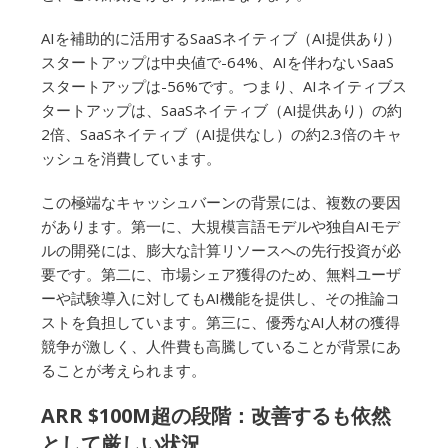
AIを補助的に活用するSaaSネイティブ（AI提供あり）
スタートアップは中央値で-64%、AIを伴わないSaaS
スタートアップは-56%です。つまり、AIネイティブス
タートアップは、SaaSネイティブ（AI提供あり）の約
2倍、SaaSネイティブ（AI提供なし）の約2.3倍のキャ
ッシュを消費しています。
この極端なキャッシュバーンの背景には、複数の要因
があります。第一に、大規模言語モデルや独自AIモデ
ルの開発には、膨大な計算リソースへの先行投資が必
要です。第二に、市場シェア獲得のため、無料ユーザ
ーや試験導入に対してもAI機能を提供し、その推論コ
ストを負担しています。第三に、優秀なAI人材の獲得
競争が激しく、人件費も高騰していることが背景にあ
ることが考えられます。
ARR $100M超の段階：改善するも依然
として厳しい状況