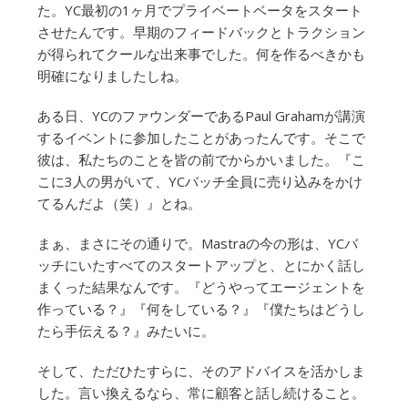
た。YC最初の1ヶ月でプライベートベータをスタート
させたんです。早期のフィードバックとトラクション
が得られてクールな出来事でした。何を作るべきかも
明確になりましたしね。
ある日、YCのファウンダーであるPaul Grahamが講演
するイベントに参加したことがあったんです。そこで
彼は、私たちのことを皆の前でからかいました。『こ
こに3人の男がいて、YCバッチ全員に売り込みをかけ
てるんだよ（笑）』とね。
まぁ、まさにその通りで。Mastraの今の形は、YCバ
ッチにいたすべてのスタートアップと、とにかく話し
まくった結果なんです。『どうやってエージェントを
作っている？』『何をしている？』『僕たちはどうし
たら手伝える？』みたいに。
そして、ただひたすらに、そのアドバイスを活かしま
した。言い換えるなら、常に顧客と話し続けること。