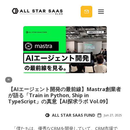
せる
ノウ
ハウ
を受
け取
りま
せん
か？
AI
【AIエージェント開発の最前線】Mastra創業者
が語る「Train in Python, Ship in
TypeScript」の真意【AI探求ラボ Vol.09】
ALL STAR SAAS FUND
Jun 27, 2025
「僕たちは、優秀なCRMを開発していて、CRM市場で