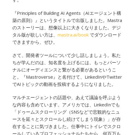
『Principles of Building AI Agents（AIエージェント構
築の原則）』というタイトルで出版しました。Mastra
のストーリーは、想像以上に大きくなりました。デジ
タル版が欲しい方は、
mastra.ai/book
でダウンロード
できますから、ぜひ。
さて、開発者ツールについて少し話しましょう。私た
ちが学んだのは、知名度を上げるには、もっとパーソ
ナルにオーディエンスと繋がる必要があるというこ
と。『Mastroverse』と名付けて、LinkedInやTwitter
でAIトピックの動画を投稿するようになりました。
マルチエージェントの話題や、あえて議論を呼ぶよう
な内容も含めています。アメリカでは、LinkedInでも
「ドゥームスクローリング（SNSなどで悲観的なニュ
ースを延々とスクロールし続けてしまう現象）」が存
在することに気づきました。仕事中にトイレでスクロ
ールしているプロフェッショナルたちから、何百万も