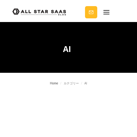
せる
ノウ
ハウ
を受
け取
りま
せん
か？
AI
Home
/
カテゴリー
/
AI