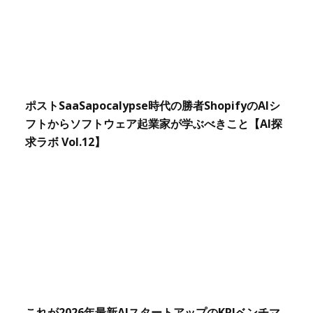
ポストSaaSapocalypse時代の勝者ShopifyのAIシ
フトからソフトウェア起業家が学ぶべきこと【AI探
求ラボ Vol.12】
これが2026年最新AIスタートアップのKPIベンチマ