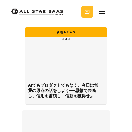
せる
ノウ
ハウ
を受
け取
りま
新着NEWS
せん
か？
産業を越えた業務効率化に挑む、マル
チバーティカルSaaS─アトミックソフ
トウェアの思想─
Slide 3 of 3.