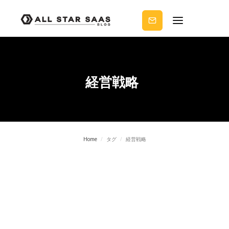
せる
ノウ
ハウ
を受
け取
りま
せん
か？
経営戦略
Home
/
タグ
/
経営戦略