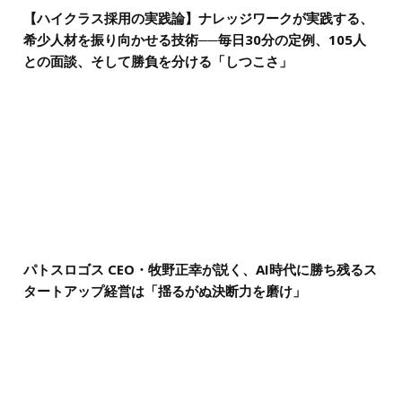
【ハイクラス採用の実践論】ナレッジワークが実践する、
希少人材を振り向かせる技術──毎日30分の定例、105人
との面談、そして勝負を分ける「しつこさ」
パトスロゴス CEO・牧野正幸が説く、AI時代に勝ち残るス
タートアップ経営は「揺るがぬ決断力を磨け」