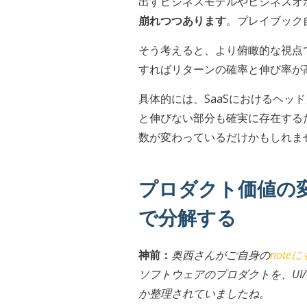
出すビジネスモデルやビジネスオ
崩れつつあります
。プレイブック
そう考えると、より俯瞰的な視点
すればリターンの確率と伸び率が
具体的には、SaaSにおけるヘッ
と伸びない部分も確実に存在する
数が変わっているだけかもしれま
プロダクト価値の変
で分解する
神前：
奥西さんがご自身の
not
ソフトウェアのプロダクトを、UI
か整理されていましたね。