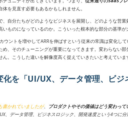
ポチュニティが出てきています。つまり、
従来通りのSaaS
自体を見直す必要もあるかもしれません。
で、自分たちがどのようなビジネスを展開し、どのような営業
高いものになっているのか。こういった根本的な部分の基準が
ドカウントを増やしてARRを伸ばすという従来の常識は変化し
ため、そのチューニングが重要になってきます。変わらない部
せん。こうした違いを解像度高く捉えていきたいと考えていま
化を「UI/UX、データ管理、ビ
eにも書かれていましたが
、
プロダクトやその価値はどう変わって
/UX、データ管理、ビジネスロジック、開発速度という4つに分