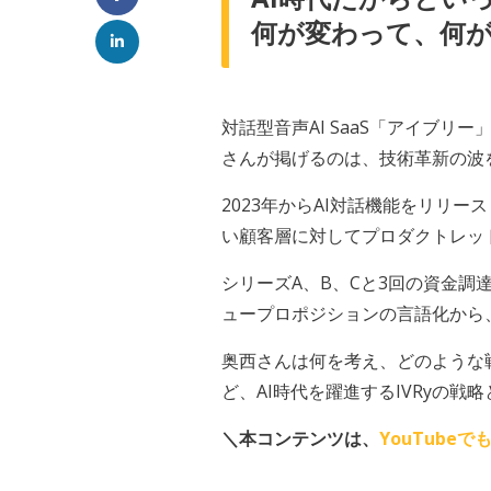
何が変わって、何
対話型音声AI SaaS「アイブリ
さんが掲げるのは、技術革新の波
2023年からAI対話機能をリリ
い顧客層に対してプロダクトレッ
シリーズA、B、Cと3回の資金調
ュープロポジションの言語化から
奥西さんは何を考え、どのような戦
ど、AI時代を躍進するIVRyの戦略
＼本コンテンツは、
YouTubeで