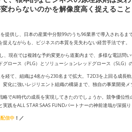
が変わらないのかを解像度高く捉えること
ー」を提供し、日本の産業中分類99のうち96業界で導入されるまで
を捉えながらも、ビジネスの本質を見失わない経営手法です。
ースし、現在では複雑な予約変更から道案内まで、多様な電話問
ドグロース（PLG）とソリューションレッドグロース（SLG）
達を経て、組織は4名から230名まで拡大。T2D3を上回る成
、変化に強いレジリエント組織の構築まで、独自の事業開発メ
略でAI時代の成長を実現してきたのでしょうか。競争優位性の
と実践をALL STAR SAAS FUNDパートナーの神前達哉が深掘
も配信中
！／