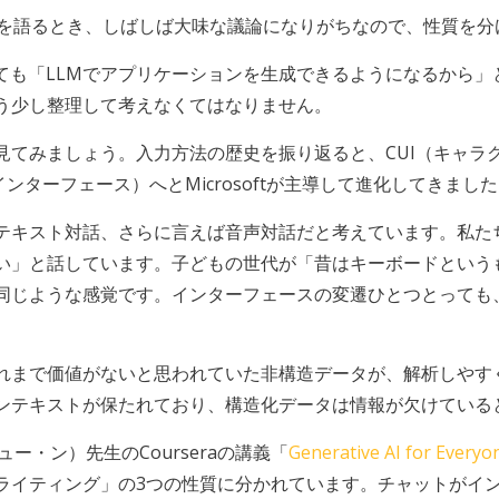
る変化を語るとき、しばしば大味な議論になりがちなので、性質を
d」にしても「LLMでアプリケーションを生成できるようになるか
う少し整理して考えなくてはなりません。
見てみましょう。入力方法の歴史を振り返ると、CUI（キャラ
ンターフェース）へとMicrosoftが主導して進化してきまし
テキスト対話、さらに言えば音声対話だと考えています。私たち
い」と話しています。子どもの世代が「昔はキーボードという
同じような感覚です。インターフェースの変遷ひとつとっても
れまで価値がないと思われていた非構造データが、解析しやす
ンテキストが保たれており、構造化データは情報が欠けている
リュー・ン）先生のCourseraの講義「
Generative AI for Everyo
ライティング」の3つの性質に分かれています。チャットがイ