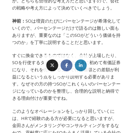
か。どちらも合理的な考え方だと思いますので、会社
の戦略や考え方によって決めていくべきでしょう。
神前：
SOは増資のたびにパーセンテージが希薄化して
いくので、パーセンテージだけで語るのは難しい面も
ありますが、重要なのは「このSOがどういう価値を持
つのか」を丁寧に説明することだと思います。
すぐに換金できるものではなく、会社が上場したり、
SOを行使するタイミングが来たときに初めて有価証券
になり、それを売却することで行使価額との差額が利
益になるという点をしっかり説明する必要がありま
す。なぜその方の持つSOがこれくらいのパーセンテー
ジになっているのかを整理し、合理的な説明と納得で
きる理由付けが重要ですね。
このようなオペレーションをしっかり回していくに
は、HRで経験のある方が必要になると思いますが、
金田さんがメンタリングやコンサルティングをするな
かで、貢献度に応じたSOをうまく活用している会社の