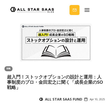
せる
ノウ
ハウ
を受
け取
りま
せん
か？
戦略
超入門！ストックオプションの設計と運用：人
事制度のプロ・金田宏之に聞く「成長企業のSO
戦略」
ALL STAR SAAS FUND
Apr 10, 2025