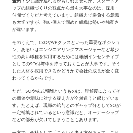
金田：
少し話が逸れるかもしれませんが、スタートア
ップの組織づくりの観点から最も大事なのは、採用・
仲間づくりだと考えています。組織力で勝負する意識
も大切ですが、強い個人で固めた組織は勢いや強靭さ
が違います。
そのうえで、CxOやVPクラスといった重要なポジショ
ン、あるいはエンジニアリングマネージャーなど希少
性の高い職種を採用するためには報酬インセンティブ
としてのSO付与枠を持っておくことが大事です。そう
した人材を採用できるかどうかで会社の成長が全く変
わってくるからです。
ただ、SOや株式報酬というものは、理解度によってそ
の価値や意味に対する捉え方が全然違うと感じていま
す。たとえば、現職の給与とのギャップ分としてSOが
一定補填されているという意識だと、オーナーシップ
などの部分が欠けてしまうこともあります。
一方で、会社として「こういう考え方があって、これ