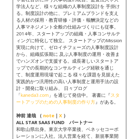
学法人など、様々な組織の人事制度設計を 手掛け
る。制度設計の他に、プレミアムブランドを支え
る人材の採用・教育研修・評価・報酬決定などの
人事マネジメント全般の仕組みづくりにも従事。
2014年、スタートアップの組織・人事コンサルテ
ィングに特化して独立。 スタートアップのMission
実現に向けて、ゼロイチフェーズの人事制度設計
から、組織拡張期に 及ぶ人事制度の運用・改善ま
でハンズオンで支援する。成長著しいスタートア
ップでの長期的なコンサルティング経験を通じ
て、制度運用現場で起こる 様々な課題を見据えた
実践的かつ汎用性の高い人事制度と運用手法の設
計・開発に取り組み、 日々ブログ
「
kaneda3.com
」を通じて発信中。 著書に『
スタ
ートアップのための人事制度の作り方
』がある。
神前 達哉 （
note
｜
X
）
ALL STAR SAAS FUND パートナー
和歌山県出身。東京大学卒業後、ベネッセコーポ
レーションに入社。法人営業を経て、新規事業開