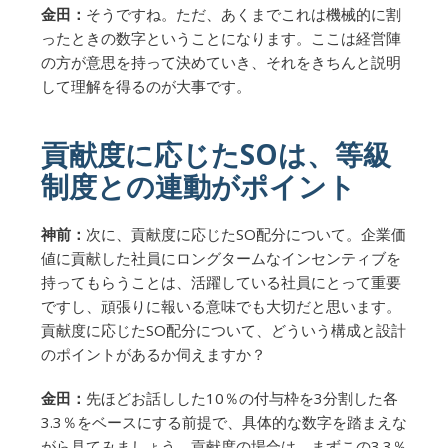
金田：
そうですね。ただ、あくまでこれは機械的に割
ったときの数字ということになります。ここは経営陣
の方が意思を持って決めていき、それをきちんと説明
して理解を得るのが大事です。
貢献度に応じたSOは、等級
制度との連動がポイント
神前：
次に、貢献度に応じたSO配分について。企業価
値に貢献した社員にロングタームなインセンティブを
持ってもらうことは、活躍している社員にとって重要
ですし、頑張りに報いる意味でも大切だと思います。
貢献度に応じたSO配分について、どういう構成と設計
のポイントがあるか伺えますか？
金田：
先ほどお話しした10％の付与枠を3分割した各
3.3％をベースにする前提で、具体的な数字を踏まえな
がら見てみましょう。貢献度の場合は、まずこの3.3％