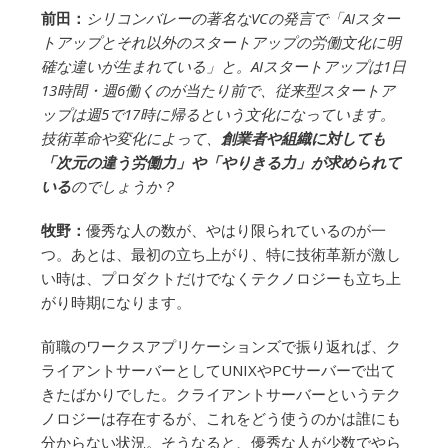
前田：
シリコンバレーの著名なVCの発言で「AIスター
トアップとそれ以外のスタートアップの労働文化に明
確な違いが生まれている」と。AIスタートアップは1日
13時間・週6働くのが当たり前で、従来型スタートア
ップは週5で17時に帰るという文化になっています。
技術革命や変化によって、
創業者や組織に対しても
「次元の違う労働力」や「やりきる力」が求められて
いる
のでしょうか？
牧野：
優秀な人の数が、やはり限られているのが一
つ。あとは、最初の立ち上がり、特に技術革新が激し
い時は、プロダクトだけでなくテクノロジーも立ち上
がり時期になります。
前職のワークスアプリケーションズで振り返れば、ク
ライアントサーバーとしてUNIXやPCサーバーで出て
きたばかりでした。クライアントサーバーというテク
ノロジーは存在するが、これをどう使うのかは誰にも
分からない状況。そうなると、優秀な人が少数でやら