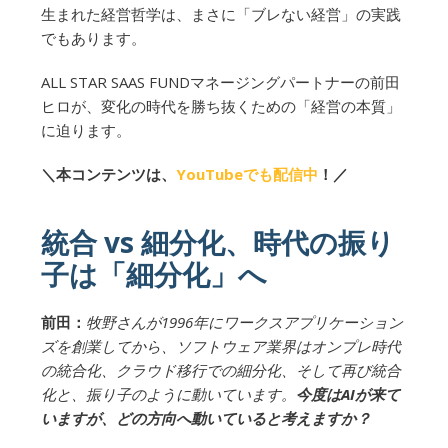
生まれた経営哲学は、まさに「ブレない経営」の実践
でもあります。
ALL STAR SAAS FUNDマネージングパートナーの前田
ヒロが、変化の時代を勝ち抜くための「経営の本質」
に迫ります。
＼本コンテンツは、
YouTubeでも配信中
！／
統合 vs 細分化、時代の振り
子は「細分化」へ
前田：
牧野さんが1996年にワークスアプリケーション
ズを創業してから、ソフトウェア業界はオンプレ時代
の統合化、クラウド移行での細分化、そして再び統合
化と、振り子のように動いています。
今度はAIが来て
いますが、どの方向へ動いていると考えますか？