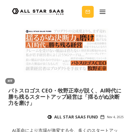
せる
ノウ
ハウ
を受
け取
りま
せん
か？
経営
パトスロゴス CEO・牧野正幸が説く、AI時代に
勝ち残るスタートアップ経営は「揺るがぬ決断
力を磨け」
ALL STAR SAAS FUND
Nov 4, 2025
AI革命により市場が激変する今、多くのスタートアッ