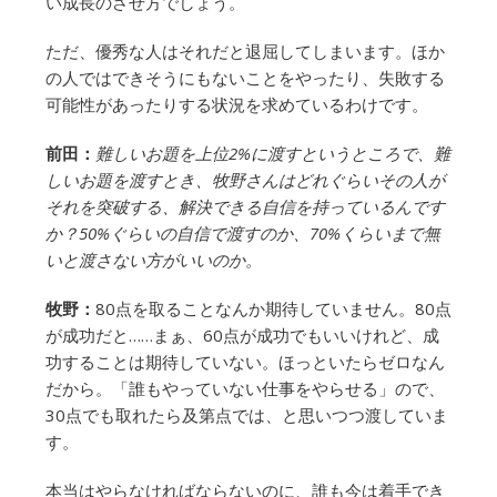
い成長のさせ方でしょう。
ただ、優秀な人はそれだと退屈してしまいます。ほか
の人ではできそうにもないことをやったり、失敗する
可能性があったりする状況を求めているわけです。
前田：
難しいお題を上位2%に渡すというところで、難
しいお題を渡すとき、牧野さんはどれぐらいその人が
それを突破する、解決できる自信を持っているんです
か？50%ぐらいの自信で渡すのか、70%くらいまで無
いと渡さない方がいいのか。
牧野：
80点を取ることなんか期待していません。80点
が成功だと……まぁ、60点が成功でもいいけれど、成
功することは期待していない。ほっといたらゼロなん
だから。「誰もやっていない仕事をやらせる」ので、
30点でも取れたら及第点では、と思いつつ渡していま
す。
本当はやらなければならないのに、誰も今は着手でき