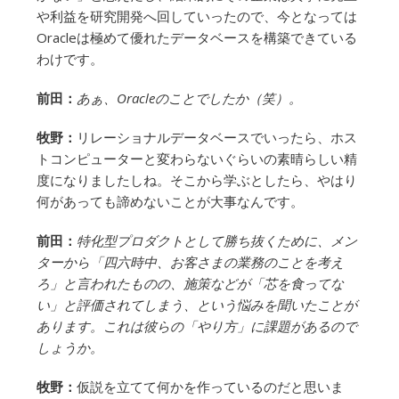
や利益を研究開発へ回していったので、今となっては
Oracleは極めて優れたデータベースを構築できている
わけです。
前田：
あぁ、Oracleのことでしたか（笑）。
牧野：
リレーショナルデータベースでいったら、ホス
トコンピューターと変わらないぐらいの素晴らしい精
度になりましたしね。そこから学ぶとしたら、やはり
何があっても諦めないことが大事なんです。
前田：
特化型プロダクトとして勝ち抜くために、メン
ターから「四六時中、お客さまの業務のことを考え
ろ」と言われたものの、施策などが「芯を食ってな
い」と評価されてしまう、という悩みを聞いたことが
あります。これは彼らの「やり方」に課題があるので
しょうか。
牧野：
仮説を立てて何かを作っているのだと思いま