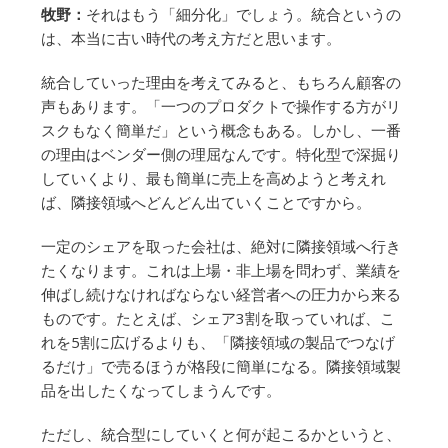
牧野：
それはもう「細分化」でしょう。統合というの
は、本当に古い時代の考え方だと思います。
統合していった理由を考えてみると、もちろん顧客の
声もあります。「一つのプロダクトで操作する方がリ
スクもなく簡単だ」という概念もある。しかし、一番
の理由はベンダー側の理屈なんです。特化型で深掘り
していくより、最も簡単に売上を高めようと考えれ
ば、隣接領域へどんどん出ていくことですから。
一定のシェアを取った会社は、絶対に隣接領域へ行き
たくなります。これは上場・非上場を問わず、業績を
伸ばし続けなければならない経営者への圧力から来る
ものです。たとえば、シェア3割を取っていれば、こ
れを5割に広げるよりも、「隣接領域の製品でつなげ
るだけ」で売るほうが格段に簡単になる。隣接領域製
品を出したくなってしまうんです。
ただし、統合型にしていくと何が起こるかというと、