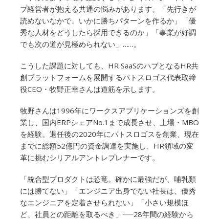
プ経営者が抱える共通の悩みがあります。「先行きが
読めないなかで、いかに勝ちパターンを作るか」「優
秀な人材をどうしたら採用できるのか」「事業が好調
でも次の道が見極められない」……。
こうした課題に対しても、HR SaaSのハブとなるHR共
創プラットフォームを展開するパトスロゴス代表取締
役CEO・牧野正幸さんは道筋を示します。
牧野さんは1996年にワークスアプリケーションズを創
業し、国内ERPシェアNo.1まで成長させ、上場・MBO
を経験。退任後の2020年にパトスロゴスを創業、現在
までに総額52億円の資金調達を実施し、HR領域の変
革に挑むシリアルアントレプレナーです。
「統合型プロダクトは恐竜。確かに最強だが、哺乳類
には勝てない」「エンジニア出身でない社長は、優秀
なエンジニアを定着させられない」「小さい規模ほ
ど、社員との距離を取るべき」──28年間の経験から