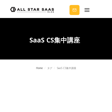
せる
ノウ
ハウ
を受
け取
りま
せん
か？
SaaS CS集中講座
Home
/
タグ
/
SaaS CS集中講座