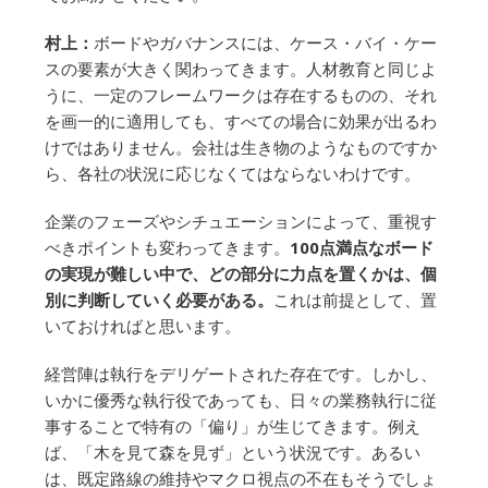
村上：
ボードやガバナンスには、ケース・バイ・ケー
スの要素が大きく関わってきます。人材教育と同じよ
うに、一定のフレームワークは存在するものの、それ
を画一的に適用しても、すべての場合に効果が出るわ
けではありません。会社は生き物のようなものですか
ら、各社の状況に応じなくてはならないわけです。
企業のフェーズやシチュエーションによって、重視す
べきポイントも変わってきます。
100点満点なボード
の実現が難しい中で、どの部分に力点を置くかは、個
別に判断していく必要がある。
これは前提として、置
いておければと思います。
経営陣は執行をデリゲートされた存在です。しかし、
いかに優秀な執行役であっても、日々の業務執行に従
事することで特有の「偏り」が生じてきます。例え
ば、「木を見て森を見ず」という状況です。あるい
は、既定路線の維持やマクロ視点の不在もそうでしょ