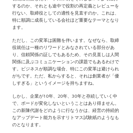
するのか、それとも途中で役割の再定義とレビューを
行ない、取締役としての適性を見直すのか。これは、
特に順調に成長している会社ほど重要なテーマとなり
ます。
ただし、この変革は困難を伴います。なぜなら、取締
役就任は一種のリワードとみなされている部分があ
り、信頼関係の証しでもあるため、その見直しは人間
関係に及ぶコミュニケーションの課題でもあるわけで
す。ビジネスが順調な場合、特にこの変革は避けられ
がちです。ただ、私からすると、それは創業者が「優
しすぎる」というイメージを持ちますね。
しかし、企業が10年、20年、30年と存続していく中
で、ボードが変化しないということはあり得ません。
この新陳代謝をどのように行なうかは、経営の持続的
なアップデート能力を示すリトマス試験紙のようなも
のとなります。