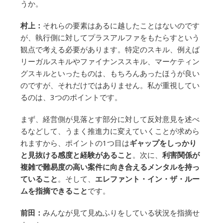
うか。
村上：
それらの要素はあるに越したことはないのです
が、執行側に対してプラスアルファをもたらすという
観点で考える必要があります。特定のスキル、例えば
リーガルスキルやファイナンススキル、マーケティン
グスキルといったものは、もちろんあったほうが良い
のですが、それだけではありません。私が重視してい
るのは、3つのポイントです。
まず、経営側が見落とす部分に対して反対意見を述べ
るなどして、うまく推進力に変えていくことが求めら
れますから、ポイントの1つ目は
ギャップをしっかり
と見抜ける感度と経験があること
。次に、
利害関係が
複雑で難易度の高い案件に向き合えるメンタルを持っ
ていること
。そして、
エレファント・イン・ザ・ルー
ムを指摘できること
です。
前田：
みんなが見て見ぬふりをしている状況を指摘せ