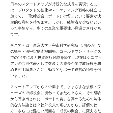
日本のスタートアップが持続的な成長を実現するに
は、プロダクトの強化やマーケティング戦略の確立に
加えて、「取締役会（ボード）の質」という要素が決
定的な意味を持ちます。しかし、経験者が少ないとい
った事情から、多くの企業で重要性が見過ごされがち
です。
そこで今回、東京大学・宇宙科学研究所（現JAXA）で
の衛星・深宇宙探査機開発、ゴールドマン・サックス
での14年に及ぶ投資銀行経験を経て、現在はシニフィ
アンの共同代表として数多くの成長企業で取締役を務
める村上誠典さんに、効果的なボード運営の秘訣を伺
いました。
スタートアップから大企業まで、さまざまな規模・フ
ェーズの取締役会に携わってきた村上さん。その経験
から導き出された「ボードの質」を高めるための具体
的な方法論とは？社外役員の選び方から、評価の仕
方、さらには難しい局面を「成長の機会」に変えるた