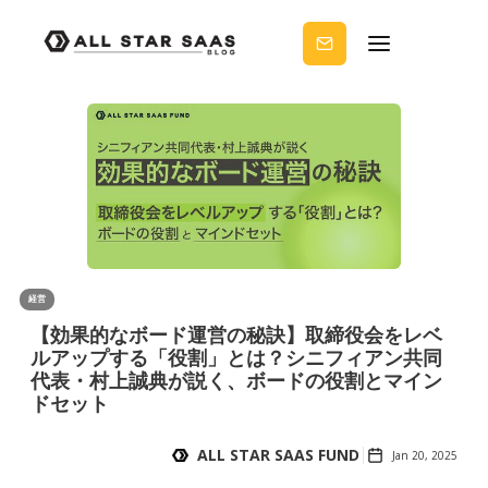
せる
ノウ
ハウ
を受
け取
りま
せん
か？
経営
【効果的なボード運営の秘訣】取締役会をレベ
ルアップする「役割」とは？シニフィアン共同
代表・村上誠典が説く、ボードの役割とマイン
ドセット
ALL STAR SAAS FUND
Jan 20, 2025