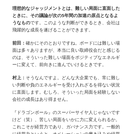
理想的なジャッジメントとは、難しい局面に直面した
ときに、その議論が次の5年間の加速の原点となるよ
うなもの
です。このような判断ができるとき、会社は
飛躍的な成長を遂げることができます。
前田：
確かにそのとおりですね。ボードには難しい場
面は多々ありますが、本当に良い取締役会だと感じる
のは、そういった難しい場面をポジティブなエネルギ
ーに変えて、前向きに進んでいけるときです。
村上：
そうなんですよ。どんな大企業でも、常に難し
い判断や負のエネルギーを受け入れざるを得ない状況
に直面します。むしろ、そういった局面を経験しない
会社の成長はあり得ません。
『ドラゴンボール』のスーパーサイヤ人じゃないです
けど（笑）、苦しい局面をいかに力に変えられるか。
これこそが経営力であり、ガバナンス力です。一般的
に経営力というと、オペレーションの磨き込みや経営