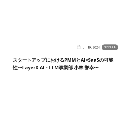
Jun 19, 2024
プロダクト
スタートアップにおけるPMMとAI×SaaSの可能
性〜LayerX AI・LLM事業部 小林 誉幸〜