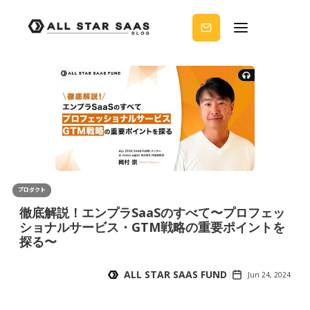
せる
ノウ
ハウ
を受
け取
りま
せん
か？
プロダクト
徹底解説！エンプラSaaSのすべて〜プロフェッ
ショナルサービス・GTM戦略の重要ポイントを
探る〜
ALL STAR SAAS FUND
Jun 24, 2024