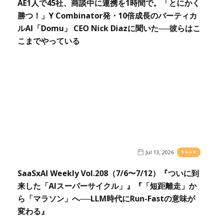
AE1人で45社、商談中に連携を1時間で。「とにかく
勝つ！」Y Combinator発・10倍成長のバーティカ
ルAI「Domu」 CEO Nick Diazに聞いた──彼らはこ
こまでやっている
Jul 13, 2026
トレンド
SaaSxAI Weekly Vol.208（7/6〜7/12）『ついに到
来した「AIスーパーサイクル」』『「短距離走」か
ら「マラソン」へ──LLM時代にRun-Fastの意味が
変わる』