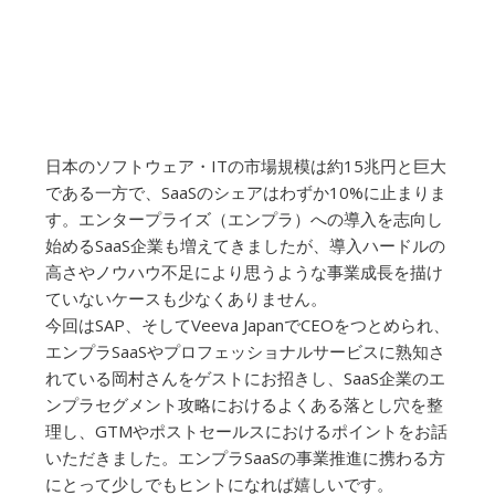
日本のソフトウェア・ITの市場規模は約15兆円と巨大
である一方で、SaaSのシェアはわずか10%に止まりま
す。エンタープライズ（エンプラ）への導入を志向し
始めるSaaS企業も増えてきましたが、導入ハードルの
高さやノウハウ不足により思うような事業成長を描け
ていないケースも少なくありません。
今回はSAP、そしてVeeva JapanでCEOをつとめられ、
エンプラSaaSやプロフェッショナルサービスに熟知さ
れている岡村さんをゲストにお招きし、SaaS企業のエ
ンプラセグメント攻略におけるよくある落とし穴を整
理し、GTMやポストセールスにおけるポイントをお話
いただきました。エンプラSaaSの事業推進に携わる方
にとって少しでもヒントになれば嬉しいです。