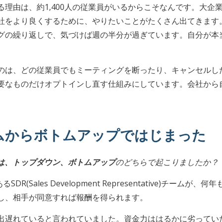
る理由は、約1,400人の従業員がいるからこそなんです。大企
社をより良くするために、やりたいことがたくさん出てきます
グの繰り返しで、気づけば週の半分が過ぎています。自分が本
のは、どの従業員でもミーティングを断ったり、キャンセルし
要なものだけオプトインし直す仕組みにしています。会社から
ームからボトムアップではじまった
きは、トップダウン、ボトムアップ
のどちらで起こりましたか？
R(Sales Development Representative)チ
し、相手が同意すれば報酬を得られます。
出遅れていると言われていました。資金力ははるかに劣ってい