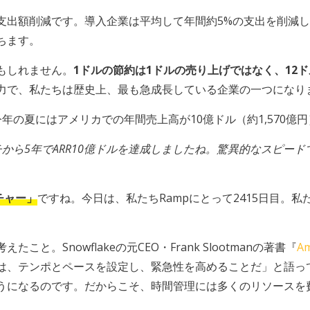
支出額削減です。導入企業は平均して年間約5%の支出を削減し
ちます。
もしれません。
1ドルの節約は1ドルの売り上げではなく、12
力で、私たちは歴史上、最も急成長している企業の一つになり
年の夏にはアメリカでの年間売上高が10億ドル（約1,570億
チから5年でARR10億ドルを達成しましたね。驚異的なスピード
チャー」
ですね。今日は、私たちRampにとって2415日目。
と。Snowflakeの元CEO・Frank Slootmanの著書『
Am
は、テンポとペースを設定し、緊急性を高めることだ」と語っ
うになるのです。だからこそ、時間管理には多くのリソースを