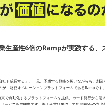
営業生産性6倍のRampが実践する
社も成長する」。一見、矛盾する戦略を掲げながらも、創業から
のが、財務オペレーションプラットフォームであるRampです
気通貫で自動化するプラットフォームを提供。カード発行から請
にサービスを展開中です。導入企業は平均して年間約5%の支出