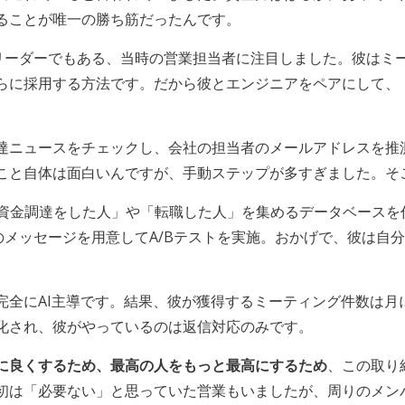
ることが唯一の勝ち筋だったんです。
要リーダーでもある、当時の営業担当者に注目しました。彼はミ
らに採用する方法です。だから彼とエンジニアをペアにして、
達ニュースをチェックし、会社の担当者のメールアドレスを推
こと自体は面白いんですが、手動ステップが多すぎました。そ
して「資金調達をした人」や「転職した人」を集めるデータベース
のメッセージを用意してA/Bテストを実施。おかげで、彼は自
全にAI主導です。結果、彼が獲得するミーティング件数は月に2
化され、彼がやっているのは返信対応のみです。
に良くするため、最高の人をもっと最高にするため
、この取り
初は「必要ない」と思っていた営業もいましたが、周りのメンバ