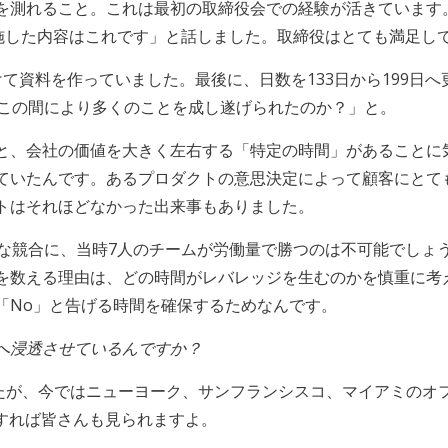
を測れること。これは最初の取締役会での経験が活きています
実施した内容はこれです」と話しました。取締役はとても満足し
て資料を作っていました。最後に、日数を133日から199日
！この間により多くのことを成し遂げられたのか？」と。
と、会社の価値を大きく左右する「特定の時間」があることに
ていたんです。あるプロダクトの意思決定によって顧客にとて
トはそれほどなかった出来事もありました。
うな競合に、当時7人のチームが労働量で勝つのは不可能でしょ
を数える理由は、どの時間がレバレッジを生むのかを慎重に考え
「No」と告げる時間を確保するためなんです。
へ浸透させているんですか？
たが、今ではニューヨーク、サンフランシスコ、マイアミのオ
すれば皆さんも見られますよ。