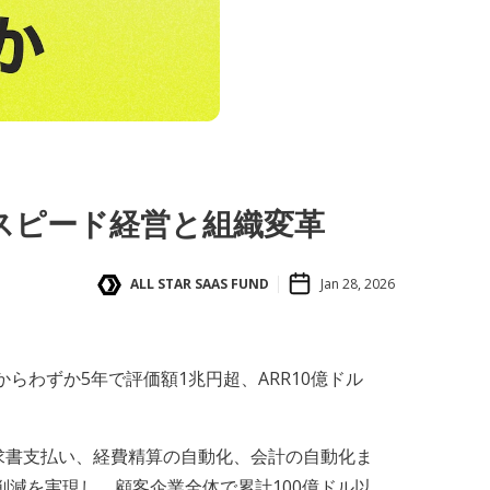
、スピード経営と組織変革
ALL STAR SAAS FUND
Jan 28, 2026
わずか5年で評価額1兆円超、ARR10億ドル
。
求書支払い、経費精算の自動化、会計の自動化ま
削減を実現し、顧客企業全体で累計100億ドル以