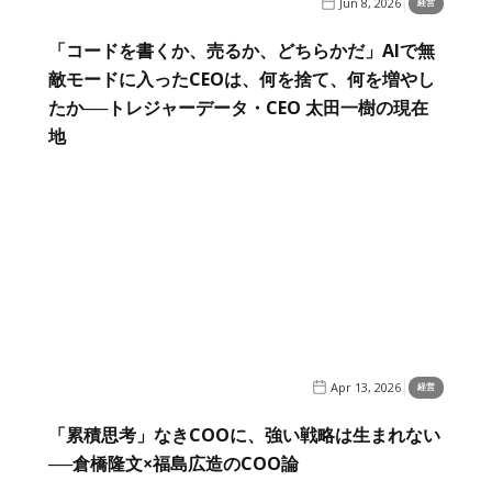
Jun 8, 2026
経営
「コードを書くか、売るか、どちらかだ」AIで無
敵モードに入ったCEOは、何を捨て、何を増やし
たか──トレジャーデータ・CEO 太田一樹の現在
地
Apr 13, 2026
経営
「累積思考」なきCOOに、強い戦略は生まれない
──倉橋隆文×福島広造のCOO論