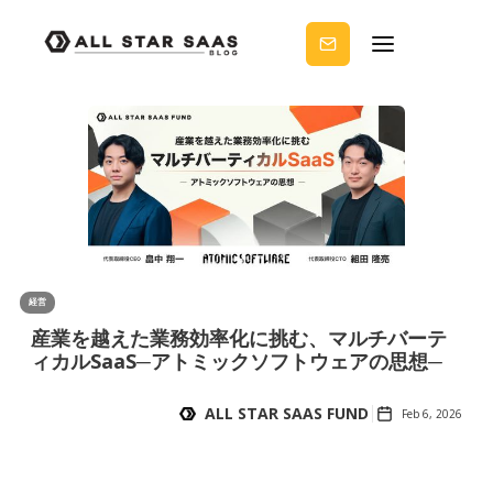
せる
ノウ
ハウ
を受
け取
りま
せん
か？
経営
産業を越えた業務効率化に挑む、マルチバーテ
ィカルSaaS─アトミックソフトウェアの思想─
ALL STAR SAAS FUND
Feb 6, 2026