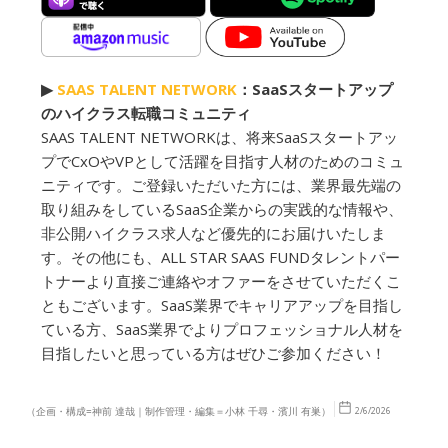
▶︎
SAAS TALENT NETWORK
：SaaSスタートアップ
のハイクラス転職コミュニティ
SAAS TALENT NETWORKは、将来SaaSスタートアッ
プでCxOやVPとして活躍を目指す人材のためのコミュ
ニティです。ご登録いただいた方には、業界最先端の
取り組みをしているSaaS企業からの実践的な情報や、
非公開ハイクラス求人など優先的にお届けいたしま
す。その他にも、ALL STAR SAAS FUNDタレントパー
トナーより直接ご連絡やオファーをさせていただくこ
ともございます。SaaS業界でキャリアアップを目指し
ている方、SaaS業界でよりプロフェッショナル人材を
目指したいと思っている方はぜひご参加ください！
（企画・構成=神前 達哉｜制作管理・編集＝小林 千尋・濱川 有巣）
2/6/2026