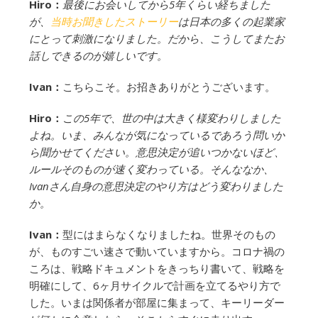
Hiro：
最後にお会いしてから5年くらい経ちました
が、
当時お聞きしたストーリー
は日本の多くの起業家
にとって刺激になりました。だから、こうしてまたお
話しできるのが嬉しいです。
Ivan：
こちらこそ。お招きありがとうございます。
Hiro：
この5年で、世の中は大きく様変わりしました
よね。いま、みんなが気になっているであろう問いか
ら聞かせてください。意思決定が追いつかないほど、
ルールそのものが速く変わっている。そんななか、
Ivanさん自身の意思決定のやり方はどう変わりました
か。
Ivan：
型にはまらなくなりましたね。世界そのもの
が、ものすごい速さで動いていますから。コロナ禍の
ころは、戦略ドキュメントをきっちり書いて、戦略を
明確にして、6ヶ月サイクルで計画を立てるやり方で
した。いまは関係者が部屋に集まって、キーリーダー