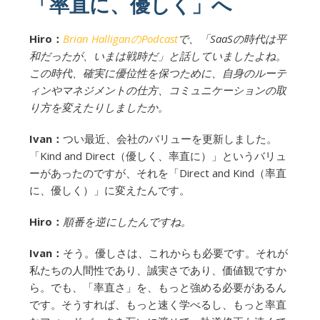
「率直に、優しく」へ
Hiro：
Brian HalliganのPodcast
で、「SaaSの時代は平
和だったが、いまは戦時だ」と話していましたよね。
この時代、確実に優位性を保つために、自身のルーテ
ィンやマネジメントの仕方、コミュニケーションの取
り方を変えたりしましたか。
Ivan：
つい最近、会社のバリューを更新しました。
「Kind and Direct（優しく、率直に）」というバリュ
ーがあったのですが、それを「Direct and Kind（率直
に、優しく）」に変えたんです。
Hiro：
順番を逆にしたんですね。
Ivan：
そう。優しさは、これからも必要です。それが
私たちの人間性であり、誠実さであり、価値観ですか
ら。でも、「率直さ」を、もっと強める必要があるん
です。そうすれば、もっと速く学べるし、もっと率直