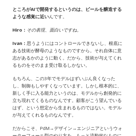
ところがAIで開発するというのは、ビールを醸造する
ような感覚に近い
んです。
Hiro：
その表現、面白いですね。
Ivan：
思うようにはコントロールできないし、根底に
ある技術が酵母のようなものですから。それ自体に意
志があるかのように動く。だから、技術が与えてくれ
るものをそのまま受け取るしかない。
もちろん、この3年でモデルはずいぶん良くなった
し、制御もしやすくなっています。しかし根本的に、
新しく手に入る能力というのは、モデルから創発的に
立ち現れてくるものなんです。顧客がこう望んでいる
はず、という想定から生まれるものではない。モデル
が与えてくれるものなんです。
だからこそ、PdM→デザイン→エンジニアというウォ
ーターフォール型のやり方を、もっと流動的なものに