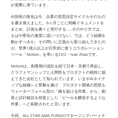
が実際に来ています。
AI技術の進化は今、企業の意思決定サイクルそのもの
を書き換えました。6ヶ月ごとに戦略ドキュメントを
まとめ、計画を粛々と実行する……そのやり方では、
もはや変化の速度に追いつけない。では、どう組織を
動かすべきか。その問いに正面から取り組んできたの
が、世界1億人以上が日常的に使うコラボレーション
ツール「Notion」を率いるCEO・Ivan Zhaoです。
Notionは、創業期の混乱を経て日本・京都で再起し、
クラフトマンシップと人間性をプロダクトの根幹に据
えてきた会社として知られています。いまやAIネイテ
ィブな組織へと変貌を遂げ、プロダクト開発の思想も
ウォーターフォール型の「橋を架ける作業」から、創
発と試行錯誤を前提とした「ビールを醸造するような
作業」へと刷新されたと言います。
今回、ALL STAR SAAS FUNDのマネージングパートナ