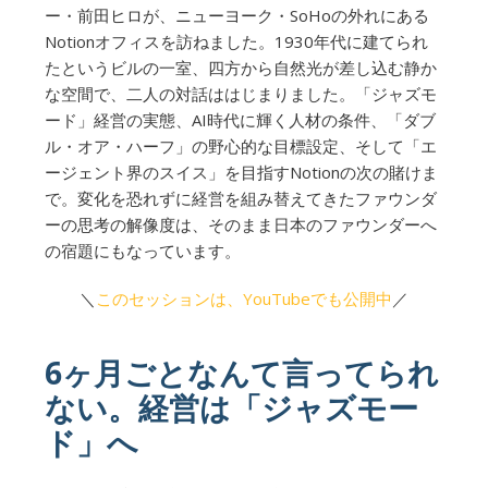
ー・前田ヒロが、ニューヨーク・SoHoの外れにある
Notionオフィスを訪ねました。1930年代に建てられ
たというビルの一室、四方から自然光が差し込む静か
な空間で、二人の対話ははじまりました。「ジャズモ
ード」経営の実態、AI時代に輝く人材の条件、「ダブ
ル・オア・ハーフ」の野心的な目標設定、そして「エ
ージェント界のスイス」を目指すNotionの次の賭けま
で。変化を恐れずに経営を組み替えてきたファウンダ
ーの思考の解像度は、そのまま日本のファウンダーへ
の宿題にもなっています。
＼
このセッションは、YouTubeでも公開中
／
6ヶ月ごとなんて言ってられ
ない。経営は「ジャズモー
ド」へ