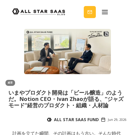
せる
ノウ
ハウ
を受
け取
りま
せん
か？
経営
いまやプロダクト開発は「ビール醸造」のよう
だ。Notion CEO・Ivan Zhaoが語る、“ジャズ
モード”経営のプロダクト・組織・人材論
ALL STAR SAAS FUND
Jun 29, 2026
計画を立てた瞬間、その計画はもう古い。そんな時代