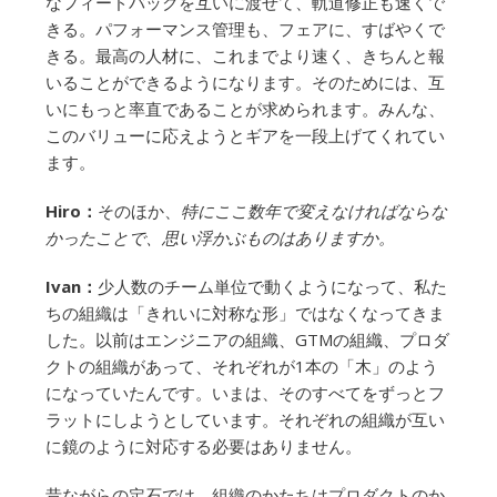
なフィードバックを互いに渡せて、軌道修正も速くで
きる。パフォーマンス管理も、フェアに、すばやくで
きる。最高の人材に、これまでより速く、きちんと報
いることができるようになります。そのためには、互
いにもっと率直であることが求められます。みんな、
このバリューに応えようとギアを一段上げてくれてい
ます。
Hiro：
そのほか、
特にここ数年で変えなければならな
かったことで、思い浮かぶものはありますか。
Ivan：
少人数のチーム単位で動くようになって、私た
ちの組織は「きれいに対称な形」ではなくなってきま
した。以前はエンジニアの組織、GTMの組織、プロダ
クトの組織があって、それぞれが1本の「木」のよう
になっていたんです。いまは、そのすべてをずっとフ
ラットにしようとしています。それぞれの組織が互い
に鏡のように対応する必要はありません。
昔ながらの定石では、組織のかたちはプロダクトのか