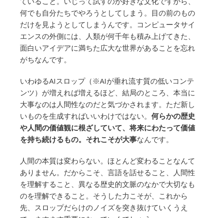
ていること。いじって試すのが好きな文化ですから、
何でも自分たちでやろうとしてしまう。目の前のもの
だけを見ようとしてしまうんです。コンピュータサイ
エンスの外側には、人類が何千年も積み上げてきた、
面白いアイデアに満ちた広大な世界があることを忘れ
がちなんです。
いわゆるAIスロップ（※AIが垂れ流す質の低いコンテ
ンツ）が増えれば増えるほど、結局のところ、本当に
大事なのは人間性なのだと気づかされます。ただ新し
いものを生成すればいいわけではない。
何らかの歴史
や人間の価値観に根ざしていて、将来にわたって価値
を持ち続けるもの。それこそが大事
なんです。
人間の本質は変わらない。ほとんど変わることなんて
ありません。だからこそ、言語を話せること、人間性
を理解すること、異なる歴史的文脈のなかで大切なも
のを理解できること。そうした力こそが、これから
先、スロップだらけのノイズを突き抜けていくうえ