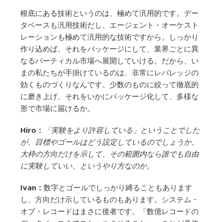
根底にある技術というのは、極めて汎用的です。デー
タベースも汎用技術だし、エージェント・オーケスト
レーションも極めて汎用的な技術ですから。しっかり
作り込めば、それをパッケージにして、業界ごとに異
なるバーティカル市場へ展開していける。だから、い
まの私たちが手掛けているのは、非常にレバレッジの
効くものづくりなんです。少数のものに絞って徹底的
に磨き上げ、それをいかにパッケージ化して、多様な
形で市場に届けるか。
Hiro：
「実験をより許容している」ということでした
が、目標やゴールはどう設定しているのでしょうか。
大枠の方向だけを示して、その範囲内なら誰でも自由
に実験していい、というやり方なのか。
Ivan：
数字とゴールでしっかり縛ることもあります
し、方向だけ示しているものもあります。システム・
オブ・レコードはまさに後者です。「数億レコードの