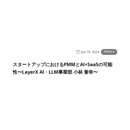
Jun 19, 2024
プロダクト
スタートアップにおけるPMMとAI×SaaSの可能
性〜LayerX AI・LLM事業部 小林 誉幸〜