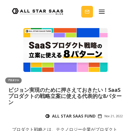
せる
ノウ
ハウ
を受
け取
りま
せん
か？
プロダクト
ビジョン実現のために押さえておきたい！SaaS
プロダクトの戦略立案に使える代表的な8パター
ン
ALL STAR SAAS FUND
Nov 21, 2022
プロダクト戦略とは、テクノロジー企業がプロダクト