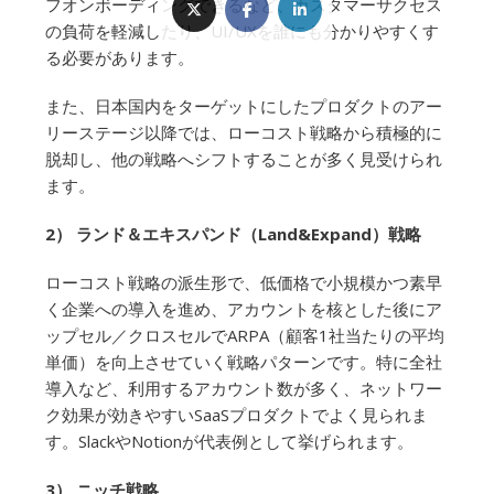
フオンボーディングできるなど、カスタマーサクセス
の負荷を軽減したり、UI/UXを誰にも分かりやすくす
る必要があります。
また、日本国内をターゲットにしたプロダクトのアー
リーステージ以降では、ローコスト戦略から積極的に
脱却し、他の戦略へシフトすることが多く見受けられ
ます。
2） ランド＆エキスパンド（Land&Expand）戦略
ローコスト戦略の派生形で、低価格で小規模かつ素早
く企業への導入を進め、アカウントを核とした後にア
ップセル／クロスセルでARPA（顧客1社当たりの平均
単価）を向上させていく戦略パターンです。特に全社
導入など、利用するアカウント数が多く、ネットワー
ク効果が効きやすいSaaSプロダクトでよく見られま
す。SlackやNotionが代表例として挙げられます。
3） ニッチ戦略