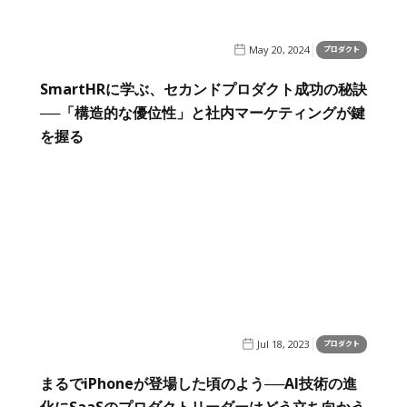
May 20, 2024
プロダクト
SmartHRに学ぶ、セカンドプロダクト成功の秘訣
──「構造的な優位性」と社内マーケティングが鍵
を握る
Jul 18, 2023
プロダクト
まるでiPhoneが登場した頃のよう──AI技術の進
化にSaaSのプロダクトリーダーはどう立ち向かう