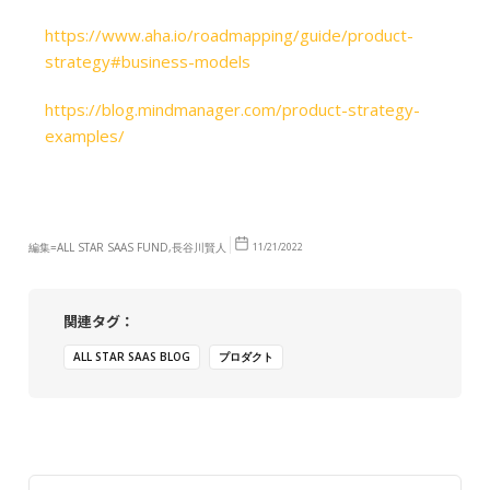
https://www.aha.io/roadmapping/guide/product-
strategy#business-models
https://blog.mindmanager.com/product-strategy-
examples/
編集=ALL STAR SAAS FUND,長谷川賢人
11/21/2022
関連タグ：
ALL STAR SAAS BLOG
プロダクト