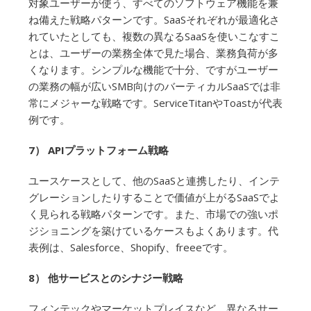
対象ユーザーが使う、すべてのソフトウェア機能を兼
ね備えた戦略パターンです。SaaSそれぞれが最適化さ
れていたとしても、複数の異なるSaaSを使いこなすこ
とは、ユーザーの業務全体で見た場合、業務負荷が多
くなります。シンプルな機能で十分、ですがユーザー
の業務の幅が広いSMB向けのバーティカルSaaSでは非
常にメジャーな戦略です。ServiceTitanやToastが代表
例です。
7） APIプラットフォーム戦略
ユースケースとして、他のSaaSと連携したり、インテ
グレーションしたりすることで価値が上がるSaaSでよ
く見られる戦略パターンです。また、市場での強いポ
ジショニングを築けているケースもよくあります。代
表例は、Salesforce、Shopify、freeeです。
8） 他サービスとのシナジー戦略
フィンテックやマーケットプレイスなど、異なるサー