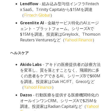
Lendflow
- 組み込み型与信インフラFintech
x SaaS。Trinity Capitalから$15Mを調達
（
Fintech Global
）
Greenlite
AI
- 金融サービス特化のAIエージ
ェント・プラットフォーム。シリーズAで
$15Mを調達。投資家はGreylock、Thomson
Reuters Venturesなど（
Yahoo! Finance
）
ヘルスケア
Akido Labs
- アキドの医療提供者の診療方法
を変革し、質を落とすことなく、飛躍的に多
くの患者をケアできるAI。シリーズBで$60M
を調達。投資家はOak HC/FT、Grecoなど
（
Yahoo! Finance
）
Dazos
- 行動医療を提供する医療機関特化の
オールインワンCRM。シリーズAで$25Mを
調達。投資家はRadian Capitalなど（
Yahoo!