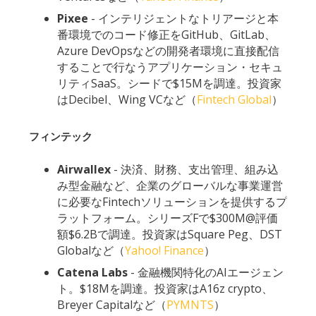
Pixee
- インテリジェントなトリアージと本
番環境でのコード修正をGitHub、GitLab、
Azure DevOpsなどの開発者環境に直接配信
することで行なうアプリケーション・セキュ
リティSaaS。シードで$15Mを調達。投資家
はDecibel、Wing VCなど（
Fintech Global
）
フィンテック
Airwallex
- 決済、財務、支出管理、組み込
み型金融など、企業のグローバルな事業運営
に必要なFintechソリューションを提供するプ
ラットフォーム。シリーズFで$300M@評価
額$6.2Bで調達。投資家はSquare Peg、DST
Globalなど（
Yahoo! Finance
）
Catena Labs
- 金融機関特化のAIエージェン
ト。$18Mを調達。投資家はA16z crypto、
Breyer Capitalなど（
PYMNTS
）