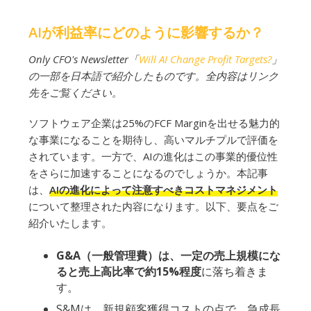
AIが利益率にどのように影響するか？
Only CFO's Newsletter「
Will AI Change Profit Targets?
」
の一部を日本語で紹介したものです。全内容はリンク
先をご覧ください。
ソフトウェア企業は25%のFCF Marginを出せる魅力的
な事業になることを期待し、高いマルチプルで評価を
されています。一方で、AIの進化はこの事業的優位性
をさらに加速することになるのでしょうか。本記事
は、
AIの進化によって注意すべきコストマネジメント
について整理された内容になります。以下、要点をご
紹介いたします。
G&A（一般管理費）は、一定の売上規模にな
ると売上高比率で約15%程度
に落ち着きま
す。
S&Mは、新規顧客獲得コストの点で、急成長