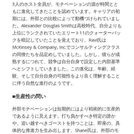
3人のホスト全員が、モチベーションの源が時間とと
もに進化してきたことを認めています。キャリアの初
期には、外部との比較によって動機づけられていまし
た。Alexander Douglas Smithは高校時代、自分よりも
上位にランクされていたエリート11のクォーターバッ
クを暗記していたことを覚えており、Ravi氏は
McKinsey & Company, Inc.でコンサルティングクラス
の同僚たちを品定めしていました。しかし、彼らが成
熟するにつれて、競争は自分自身で設定した内部基準
へとシフトしていきました。この進化は、年齢、経
験、そして自分自身の可能性をより良く理解すること
に伴う自然な進行のようです。
■生産性の問い
外部モチベーションは短期的にはより戦術的に生産的
であるように見えます。打ち負かすべき特定の誰か
や、追い越すべきゴーストを持つことは、即座の、具
体的な推進力を生み出します。Shane氏は、外部のモ