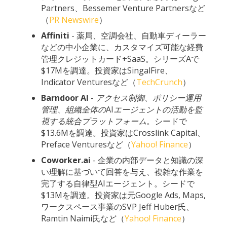
Partners、Bessemer Venture Partnersなど
（
PR Newswire
）
Affiniti
- 薬局、空調会社、自動車ディーラー
などの中小企業に、カスタマイズ可能な経費
管理クレジットカード+SaaS。シリーズAで
$17Mを調達。投資家はSingalFire、
Indicator Venturesなど（
TechCrunch
）
Barndoor
AI
-
アクセス制御、ポリシー運用
管理、組織全体の
AI
エージェントの活動を監
視する統合プラットフォーム
。シードで
$13.6Mを調達。投資家はCrosslink Capital、
Preface Venturesなど（
Yahoo! Finance
）
Coworker.ai
- 企業の内部データと知識の深
い理解に基づいて回答を与え、複雑な作業を
完了する自律型AIエージェント。シードで
$13Mを調達。投資家は元Google Ads, Maps,
ワークスペース事業のSVP Jeff Huber氏、
Ramtin Naimi氏など（
Yahoo! Finance
）