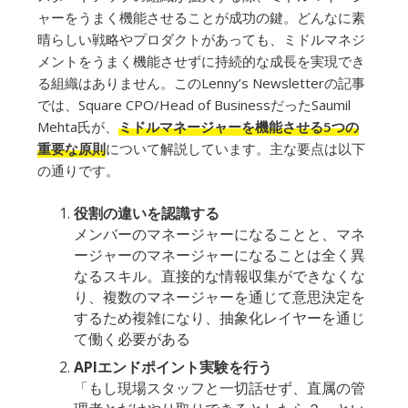
ャーをうまく機能させることが成功の鍵。どんなに素
晴らしい戦略やプロダクトがあっても、ミドルマネジ
メントをうまく機能させずに持続的な成長を実現でき
る組織はありません。このLenny’s Newsletterの記事
では、Square CPO/Head of BusinessだったSaumil
Mehta氏が、
ミドルマネージャーを機能させる5つの
重要な原則
について解説しています。主な要点は以下
の通りです。
役割の違いを認識する
メンバーのマネージャーになることと、マネ
ージャーのマネージャーになることは全く異
なるスキル。直接的な情報収集ができなくな
り、複数のマネージャーを通じて意思決定を
するため複雑になり、抽象化レイヤーを通じ
て働く必要がある
APIエンドポイント実験を行う
「もし現場スタッフと一切話せず、直属の管