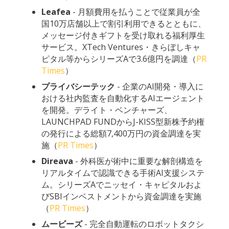
Leafea
- 月額費用を払うことで従業員が全
国10万店舗以上で割引利用できるとともに、
メッセージ付きギフトを受け取れる福利厚生
サービス。XTech Ventures・きらぼしキャ
ピタル等からシリーズAで3.6億円を調達（
PR
Times
）
プライバシーテック
- 企業のAI開発・導入に
おける社内監査を自動化するAIエージェント
を開発。デライト・ベンチャーズ、
LAUNCHPAD FUNDからJ-KISS型新株予約権
の発行による総額7,400万円の資金調達を実
施（
PR Times
）
Direava
- 外科医が術中に重要な解剖構造を
リアルタイムで認識できる手術AI支援システ
ム。シリーズAでニッセイ・キャピタルおよ
びSBIインベストメントから資金調達を実施
（
PR Times
）
ムービーズ
- 完全自動運転のロボットタクシ