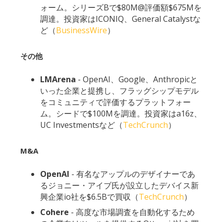
ォーム。シリーズBで$80M@評価額$675Mを
調達。投資家はICONIQ、General Catalystな
ど（
BusinessWire
）
その他
LMArena
- OpenAI、Google、Anthropicと
いった企業と提携し、フラッグシップモデル
をコミュニティで評価するプラットフォー
ム。シードで$100Mを調達。投資家はa16z、
UC Investmentsなど（
TechCrunch
）
M&A
OpenAI
- 有名なアップルのデザイナーであ
るジョニー・アイブ氏が設立したデバイス新
興企業io社を$6.5Bで買収（
TechCrunch
）
Cohere
- 高度な市場調査を自動化するため