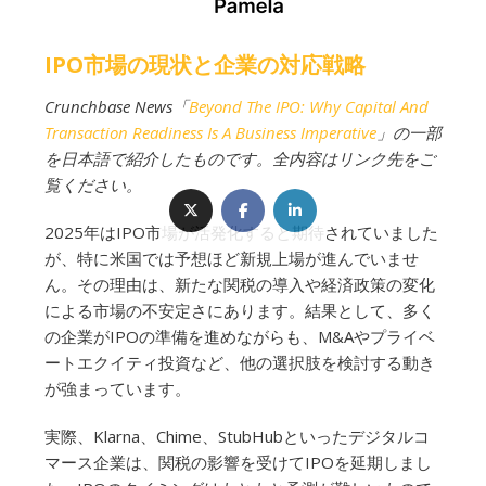
IPO市場の現状と企業の対応戦略
Crunchbase News「
Beyond The IPO: Why Capital And
Transaction Readiness Is A Business Imperative
」の一部
を日本語で紹介したものです。全内容はリンク先をご
覧ください。
2025年はIPO市場が活発化すると期待されていました
が、特に米国では予想ほど新規上場が進んでいませ
ん。その理由は、新たな関税の導入や経済政策の変化
による市場の不安定さにあります。結果として、多く
の企業がIPOの準備を進めながらも、M&Aやプライベ
ートエクイティ投資など、他の選択肢を検討する動き
が強まっています。
実際、Klarna、Chime、StubHubといったデジタルコ
マース企業は、関税の影響を受けてIPOを延期しまし