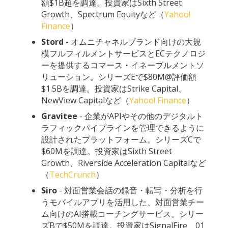
額$1B超を調達。投資家はSixth Street
Growth、Spectrum Equityなど（
Yahoo!
Finance
）
Stord
- オムニチャネルブランド向けの大規
模フルフィルメントサービスとECテクノロジ
ーを提供するコマース・イネーブルメントソ
リューション。シリーズEで$80M@評価額
$1.5Bを調達。投資家はStrike Capital、
NewView Capitalなど（
Yahoo! Finance
）
Gravitee
- 企業がAPIやその他のデジタルト
ラフィックパイプラインを管理できるように
設計されたプラットフォーム。シリーズCで
$60Mを調達。投資家はSixth Street
Growth、Riverside Acceleration Capitalなど
（
TechCrunch
）
Siro
- 対面営業会話の録音・転写・分析を行
うモバイルアプリを活用した、対面営業チー
ム向けのAI搭載コーチングサービス。シリー
ズBで$50Mを調達。投資家はSignalFire、01