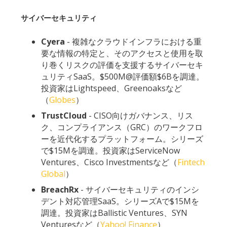
サイバーセキュリティ
Cyera
- 複雑なクラウドインフラにおける重
要な情報の特定と、そのアクセスと使用を取
り巻くリスクの評価を支援するサイバーセキ
ュリティSaaS。$500M@評価額$6Bを調達。
投資家はLightspeed、Greenoaksなど
（
Globes
）
TrustCloud
- CISO向けガバナンス、リス
ク、コンプライアンス（GRC）のワークフロ
ーを近代化するプラットフォーム。シリーズ
で$15Mを調達。投資家はServiceNow
Ventures、Cisco Investmentsなど（
Fintech
Global
）
BreachRx
- サイバーセキュリティのインシ
デント対応管理SaaS。シリーズAで$15Mを
調達。投資家はBallistic Ventures、SYN
Venturesなど（
Yahoo! Finance
）