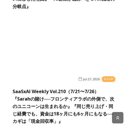
分岐点』
Jul 27, 2026
トレンド
SaaSxAI Weekly Vol.210（7/21〜7/26）
『Sarahの賭け──フロンティアラボの外側で、次
のユニコーンは生まれるか』『同じ売り上げ・同
じ経費でも、資金は18ヶ月にも6ヶ月にもなる──
カギは「現金回収率」』