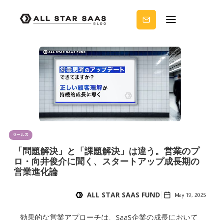
せる
ノウ
ハウ
を受
け取
りま
せん
か？
セールス
「問題解決」と「課題解決」は違う。営業のプ
ロ・向井俊介に聞く、スタートアップ成長期の
営業進化論
ALL STAR SAAS FUND
May 19, 2025
効果的な営業アプローチは、SaaS企業の成長において