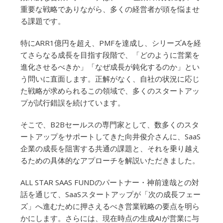
重要な戦略でありながら、多くの経営者が頭を悩ませ
る課題です。
特にARR1億円を超え、PMFを達成し、シリーズAを経
てさらなる成長を目指す段階で、「どのように営業を
進化させるべきか」「なぜ成長が鈍化するのか」とい
う問いに直面します。正解がなく、自社の状況に応じ
た戦略が求められるこの領域で、多くのスタートアッ
プが試行錯誤を続けています。
そこで、B2Bセールスの専門家として、数多くのスタ
ートアップをサポートしてきた向井俊介さんに、SaaS
企業の成長を阻害する共通の課題と、それを乗り越え
るための具体的なアプローチを解説いただきました。
ALL STAR SAAS FUNDのパートナー・神前達哉との対
話を通じて、SaaSスタートアップが「次の成長フェー
ズ」へ進むために押さえるべき営業戦略の要点を明ら
かにします。さらには、現在時点の生成AIが営業に与