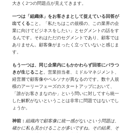
大きく2つの問題点が見えてきます。
一つは「組織体」をお客さまとして捉えている回答が
出てくる
こと。「私たちはこの規模の、この業界の企
業に向けてビジネスをしたい」とセグメントの話をす
るんです。それはただのセグメントであり、顧客では
ありません。顧客像がまったく立っていないと感じま
す。
もう一つは、同じ企業内にもかかわらず回答にバラつ
きが生じること
。営業担当者、ミドルマネジメント、
経営層で顧客像やペルソナが異なるのです。数十人規
模のアーリーフェーズのスタートアップにおいて、
「誰がお客さまなのか」という問いに対してすら統一
した解釈がないということは非常に問題ではないでし
ょうか。
神前：
組織内で顧客像に統一感がないという問題は、
確かに私も見かけることが多いですね。その結果、そ