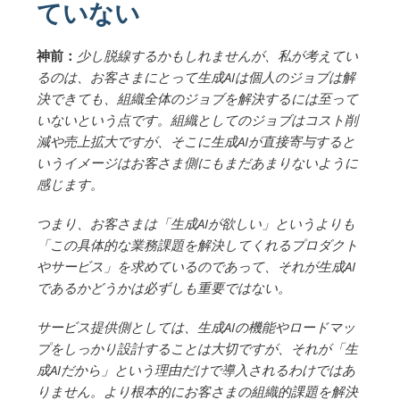
ていない
神前：
少し脱線するかもしれませんが、私が考えてい
るのは、お客さまにとって生成AIは個人のジョブは解
決できても、組織全体のジョブを解決するには至って
いないという点です。組織としてのジョブはコスト削
減や売上拡大ですが、そこに生成AIが直接寄与すると
いうイメージはお客さま側にもまだあまりないように
感じます。
つまり、お客さまは「生成AIが欲しい」というよりも
「この具体的な業務課題を解決してくれるプロダクト
やサービス」を求めているのであって、それが生成AI
であるかどうかは必ずしも重要ではない。
サービス提供側としては、生成AIの機能やロードマッ
プをしっかり設計することは大切ですが、それが「生
成AIだから」という理由だけで導入されるわけではあ
りません。より根本的にお客さまの組織的課題を解決