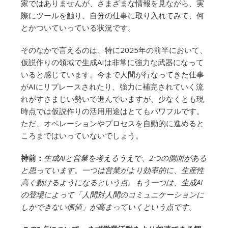
家ではありませんが、さまざまな情報を見ながら、実
際にツールを触り、自分の仕事に取り入れてみて、何
とかついていっている状況です。
そのなかで言えるのは、特に2025年の前半において、
仮説作りの領域で生成AIは非常に強力な武器になって
いると感じています。今まで人間が行なってきた仕事
がAIにリプレースされたり、強力に補完されていく流
れがすさまじい勢いで進んでいますが、少なくとも現
時点では仮説作りの活用用途はとてもパワフルです。
ただ、オペレーションやプロセスを自動的に進めると
ころまではいっていないでしょう。
神前：
生成AIと営業を考えるうえで、2つの側面がある
と思っています。一つは営業がより効率的に、生産性
高く動けるようになるという点。もう一つは、生成AI
の登場によって「人間対人間のコミュニケーションに
しかできない価値」が高まっていくという点です。