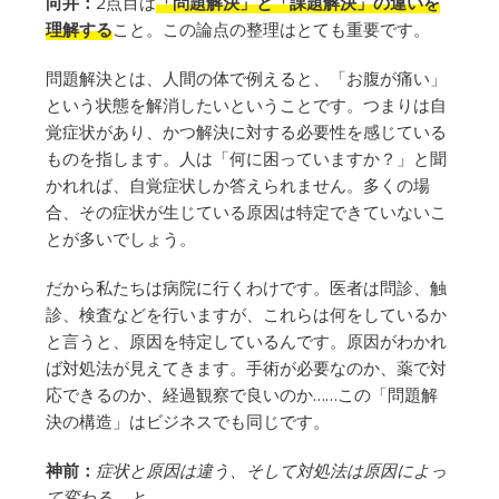
向井：
2点目は
「問題解決」と「課題解決」の違いを
理解する
こと。この論点の整理はとても重要です。
問題解決とは、人間の体で例えると、「お腹が痛い」
という状態を解消したいということです。つまりは自
覚症状があり、かつ解決に対する必要性を感じている
ものを指します。人は「何に困っていますか？」と聞
かれれば、自覚症状しか答えられません。多くの場
合、その症状が生じている原因は特定できていないこ
とが多いでしょう。
だから私たちは病院に行くわけです。医者は問診、触
診、検査などを行いますが、これらは何をしているか
と言うと、原因を特定しているんです。原因がわかれ
ば対処法が見えてきます。手術が必要なのか、薬で対
応できるのか、経過観察で良いのか……この「問題解
決の構造」はビジネスでも同じです。
神前：
症状と原因は違う、そして対処法は原因によっ
て変わる、と。