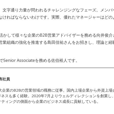
、文字通り力量が問われるチャレンジングなフェーズ。メンバ
なければならないわけです。実際、優れたマネージャーはどの
活かして様々な企業のB2B営業アドバイザーを務める向井俊介
営業組織の強化を推進する島田佳祐さんをお招きし、理論と経
DでSenior Associateを務める佐伯裕人です。
表社員
ら大企業のB2Bの営業領域の職務に従事。国内上場企業から外資上
ジネスも多く経験。2020年7月よりウェルディレクションを創業し
ケティングの側面から企業のビジネス成長に貢献している。