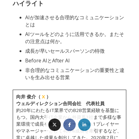
ハイライト
AIが加速させる合理的なコミュニケーション
とは
AIツールをどのように活用できるか。またそ
の注意点は何か。
成長が早いセールスパーソンの特徴
Before AIとAfter AI
非合理的なコミュニケーションの重要性と違
いを生み出せる営業
向井 俊介（
X
）
ウェルディレクション合同会社 代表社員
約20年にわたるIT業界でのB2B営業経験を基盤に
もつ。国内大手IT企業から外資系3社まで多様な事
業環境で成長を牽引。グローバルNo.1プレイヤー
やマネージャーとして400%成長を牽引するなど、
常に卓越した成果を創出してきた。2020年7月に