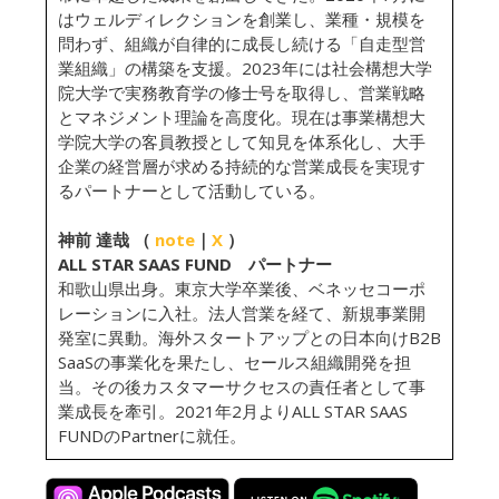
はウェルディレクションを創業し、業種・規模を
問わず、組織が自律的に成長し続ける「自走型営
業組織」の構築を支援。2023年には社会構想大学
院大学で実務教育学の修士号を取得し、営業戦略
とマネジメント理論を高度化。現在は事業構想大
学院大学の客員教授として知見を体系化し、大手
企業の経営層が求める持続的な営業成長を実現す
るパートナーとして活動している。
神前 達哉 （
note
｜
X
）
ALL STAR SAAS FUND パートナー
和歌山県出身。東京大学卒業後、ベネッセコーポ
レーションに入社。法人営業を経て、新規事業開
発室に異動。海外スタートアップとの日本向けB2B
SaaSの事業化を果たし、セールス組織開発を担
当。その後カスタマーサクセスの責任者として事
業成長を牽引。2021年2月よりALL STAR SAAS
FUNDのPartnerに就任。