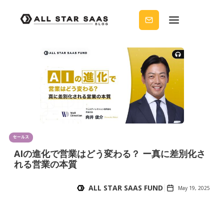
せる
ノウ
ハウ
を受
け取
りま
せん
か？
セールス
AIの進化で営業はどう変わる？ ー真に差別化さ
れる営業の本質
ALL STAR SAAS FUND
May 19, 2025