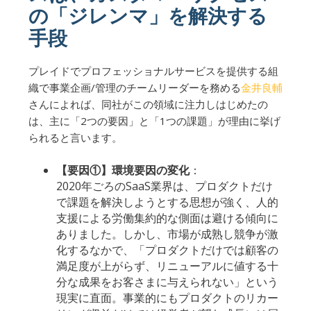
の「ジレンマ」を解決する
手段
プレイドでプロフェッショナルサービスを提供する組
織で事業企画/管理のチームリーダーを務める
金井良輔
さんによれば、同社がこの領域に注力しはじめたの
は、主に「2つの要因」と「1つの課題」が理由に挙げ
られると言います。
【要因①】環境要因の変化
：
2020年ごろのSaaS業界は、プロダクトだけ
で課題を解決しようとする思想が強く、人的
支援による労働集約的な側面は避ける傾向に
ありました。しかし、市場が成熟し競争が激
化するなかで、「プロダクトだけでは顧客の
満足度が上がらず、リニューアルに値する十
分な成果をお客さまに与えられない」という
現実に直面。事業的にもプロダクトのリカー