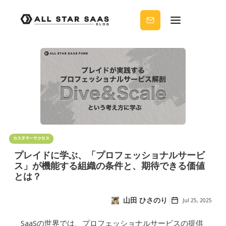
せる
ノウ
ハウ
を受
け取
りま
せん
か？
カスタマーサクセス
プレイドに学ぶ、「プロフェッショナルサービ
ス」が機能する組織の条件と、期待できる価値
とは？
山田 ひさのり
Jul 25, 2025
SaaSの世界では、プロフェッショナルサービスの提供