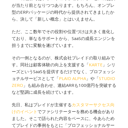
が当たり前となりつつあります。もちろん、オンプレ
型のERPパッケージの時代から提供されてきましたか
ら、決して「新しい概念」とはいえません。
ただ、ここ数年でその役割や位置づけは大きく進化し
ており、単なるサポートから、SaaSの成長エンジンを
担うまでに変貌を遂げています。
その一例となるのが、株式会社プレイドの取り組みで
す。同社は顧客体験の向上を支援する「
KARTE
」シリ
ーズというSaaSを提供するだけでなく、プロフェッシ
ョナルサービスとして「
PLAID ALPHA
」や「
STUDIO
ZERO
」も組み合わせ、連結ARRも100億円を突破する
など堅調に成長を続けています。
先日、私はプレイドが主催する
カスタマーサクセス向
けのイベント
でファシリテーターを務める機会があり
ました。そこで語られた内容をベースに、今あらため
てプレイドの事例をもとに「プロフェッショナルサー