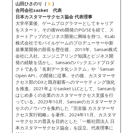
山田ひさのり（
X
）
合同会社sasket 代表
日本カスタマーサクセス協会 代表理事
大学卒業後、ゲームプログラマーとしてキャリア
をスタート。その後Web開発のPG/SEを経て、ス
タートアップのビジネス開発に興味を持つ。KLab
株式会社でモバイルゲームのプロデューサーや新
規事業開発の部長を歴任後、 2013年、Sansan株式
会社に入社。エンジニアリング知識とビジネス開
発の経験を活かし、Sansanのバックエンドプロダ
クトである「名刺データ化システム」や「Sansan
Open API」の開発に従事。その後、カスタマーサ
クセス部のDXと既存顧客へのマーケティング強化
を推進。2021年よりsasket LLCとして、Sansanを
はじめ多くの企業のカスタマーサクセス支援を行
っている。2023年10月、Sansanのカスタマーサク
セスのノウハウを集約した『完全版 カスタマーサ
クセス実行戦略』を著作。2024年11月、カスタマ
ーサクセスの普及を目的とした「一般社団法人 日
本カスタマーサクセス協会」を設立。代表理事に