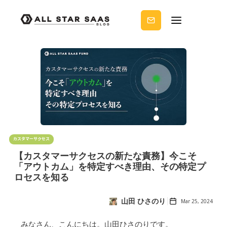
せる
ノウ
ハウ
を受
け取
りま
せん
か？
カスタマーサクセス
【カスタマーサクセスの新たな責務】今こそ
「アウトカム」を特定すべき理由、その特定プ
ロセスを知る
山田 ひさのり
Mar 25, 2024
みなさん、こんにちは。山田ひさのりです。