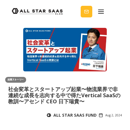
せる
ノウ
ハウ
を受
け取
りま
せん
か？
起業ストーリー
社会変革とスタートアップ起業〜物流業界で非
連続な成長を志向する中で得たVertical SaaSの
教訓〜アセンド CEO 日下瑞貴〜
ALL STAR SAAS FUND
Aug 2, 2024