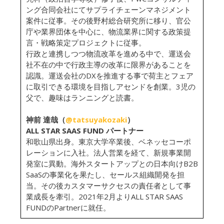
ング合同会社にてサプライチェーンマネジメント
案件に従事。その後野村総合研究所に移り、官公
庁や業界団体を中心に、物流業界に関する政策提
言・戦略策定プロジェクトに従事。
行政と連携しつつ物流改革を進める中で、運送会
社不在の中で行政主導の改革に限界があることを
認識。運送会社のDXを推進する事で荷主とフェア
に取引できる環境を目指しアセンドを創業。3児の
父で、趣味はランニングと読書。
神前 達哉（
@tatsuyakozaki
）
ALL STAR SAAS FUND パートナー
和歌山県出身。東京大学卒業後、ベネッセコーポ
レーションに入社。法人営業を経て、新規事業開
発室に異動。海外スタートアップとの日本向けB2B
SaaSの事業化を果たし、セールス組織開発を担
当。その後カスタマーサクセスの責任者として事
業成長を牽引。2021年2月よりALL STAR SAAS
FUNDのPartnerに就任。