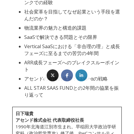
ンクでの経験
社会変革を目指してなぜ起業という手段を選
んだのか？
物流業界の魅力と構造的課題
SaaSで解決できる問題とその限界
Vertical SaaSにおける「非合理の理」と成長
フェーズに至るまでの苦労の4年間
ARR成長フェーズへのブレイクスルーポイン
ト
アセンドの今後の展望：SaaS+αの戦略
ALL STAR SAAS FUNDとの2年間の協業を振
り返って
日下瑞貴
アセンド株式会社 代表取締役社長
1990年北海道江別市生まれ。早稲田大学政治学研
究科（政治哲学専攻）修了後、PwCコンサルティ