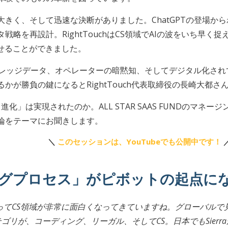
きく、そして迅速な決断がありました。ChatGPTの登場か
戦略を再設計。RightTouchはCS領域でAIの波をいち早
せることができました。
のナレッジデータ、オペレーターの暗黙知、そしてデジタル化さ
かが勝負の鍵になるとRightTouch代表取締役の長崎大都さ
換と進化」は実現されたのか。ALL STAR SAAS FUNDのマ
論をテーマにお聞きします。
＼
このセッションは、YouTubeでも公開中です！
ングプロセス」がピボットの起点に
よってCS領域が非常に面白くなってきていますね。グローバルで
ゴリが、コーディング、リーガル、そしてCS。日本でもSier