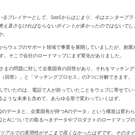
真ん中にいるプレイヤーとして、SaaSからはじまり、今はエンター
なければならないポイントが多かったのではないでしょうか？「Before
か。
からウェブのサポート領域で事業を展開していましたが、創業か
んです。そこで会社のロードマップにまず変化がありました。
客さまの問題に対して企業固有の回答があり、それをマッチン
A（回答）」と「マッチングプロセス」の3つに分解できます。
んでいたのは、電話で人が担っていたことをウェブに寄せてい
するような未来も含めて、あらゆる形で変わっていくはず。
Qのデータと、企業固有が持つAのデータ」という構造は変わら
、QとAについての取るべきデータやプロダクトのロードマップ
きは、まだリアルでの実用性がそこまで高くなかったはずです。その