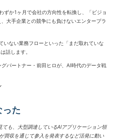
らわずか1ヶ月で会社の方向性を転換し、「ビジョ
く捉え、大手企業との競争にも負けないエンタープラ
れていない業務フローといった「まだ取れていな
んは話します。
ネージングパートナー・前田ヒロが、AI時代のデータ戦
／
なった
見ても、大型調達しているAIアプリケーション領
raが買収を通じて参入を発表するなど活発に動い