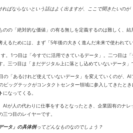
なければならないという話はよく出ますが、ここで聞きたいのが
ものの「絶対的な価値」の有る無しを定義するのは難しく、結
考えるためには、まず「5年後の大きく進んだ未来で使われて
ます。1つ目は「今すでに活用できているデータ」。二つ目は
す。三つ目は「まだデジタル上に落とし込めていないデータ」
つ目の「あるけれど使えていないデータ」を変えていくのが、A
picなどのビッグテックがコンタクトセンター領域に参入してきたと
ト
になってくる。
、AIが人の代わりに仕事をするとなったとき、企業固有のナレ
の三つ目のレイヤーです。
データ」の具体例
ってどんなものなのでしょう？