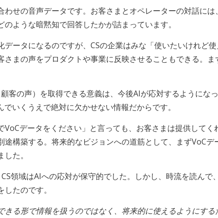
合わせの音声データです。お客さまとオペレーターの対話には
どのような暗黙知で回答したかが詰まっています。
化データになるのですが、CSの企業はみな「使いたいけれど
客さまの声をプロダクトや事業に反映させることもできる。ま
ustomer、顧客の声）を取得できる意義は、今後AIが応対するよ
込んでいくうえで絶対に欠かせない情報だからです。
でVoCデータをください」と言っても、お客さまは提供してく
別途構築する。将来的なビジョンへの道筋として、まずVoCデ
ました。
、CS領域はAIへの応対が保守的でした。しかし、時流を読ん
をしたのです。
できる形で情報を扱うのではなく、将来的に使えるようにする