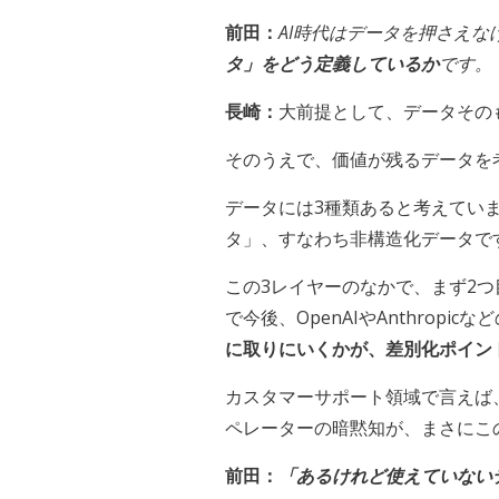
前田：
AI時代はデータを押さえ
タ」をどう定義しているか
です。
長崎：
大前提として、データその
そのうえで、価値が残るデータを
データには3種類あると考えてい
タ」、すなわち非構造化データで
この3レイヤーのなかで、まず2
で今後、OpenAIやAnthro
に取りにいくかが、差別化ポイン
カスタマーサポート領域で言えば
ペレーターの暗黙知が、まさにこ
前田：
「あるけれど使えていない