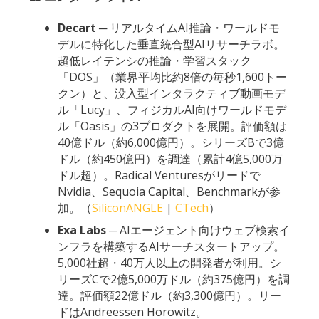
Decart
─ リアルタイムAI推論・ワールドモ
デルに特化した垂直統合型AIリサーチラボ。
超低レイテンシの推論・学習スタック
「DOS」（業界平均比約8倍の毎秒1,600トー
クン）と、没入型インタラクティブ動画モデ
ル「Lucy」、フィジカルAI向けワールドモデ
ル「Oasis」の3プロダクトを展開。評価額は
40億ドル（約6,000億円）。シリーズBで3億
ドル（約450億円）を調達（累計4億5,000万
ドル超）。Radical Venturesがリードで
Nvidia、Sequoia Capital、Benchmarkが参
加。（
SiliconANGLE
|
CTech
）
Exa Labs
─ AIエージェント向けウェブ検索イ
ンフラを構築するAIサーチスタートアップ。
5,000社超・40万人以上の開発者が利用。シ
リーズCで2億5,000万ドル（約375億円）を調
達。評価額22億ドル（約3,300億円）。リー
ドはAndreessen Horowitz。