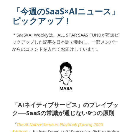
「今週のSaaS×AIニュース」
ピックアップ！
＊SaaS×AI Weeklyは、ALL STAR SAAS FUNDが毎週ピ
ックアップした記事を日本語で要約し、一部メンバー
からのコメントを入れてお届けしています。
「AIネイティブサービス」のプレイブッ
ク──SaaSの常識が通じない9つの原則
「
The AI-Native Services Playbook (Spring 2026
Edition)
」 by Jake Saper, Lotti Siniscalco, Rishub Nahar