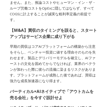
ません。また、推論コストやヒューマン・イン・ザ・
ループ労働コストをOpExに隠してはならず、すべて
COGSに計上することが誠実な粗利率定義の前提で
す。
【M&A】買収のタイミングを誤ると、スタート
アップはサービス企業に成り下がる
早期の買収はコアAIプラットフォームの構築から注意
をそらし、ベンチャー投資に値する理由そのものを失
わせます。製品とデリバリーモデルを確立し、AIファ
ーストの文化を固めてからでなければ、業界のベテラ
ンが加わった際に彼らの流儀に染まるリスクがありま
す。プラットフォームが成熟した後であれば、買収は
強力な成長加速器になり得ます。
バーティカル×AIネイティブで「アウトカムを
売る会社」を今すぐ設計せよ