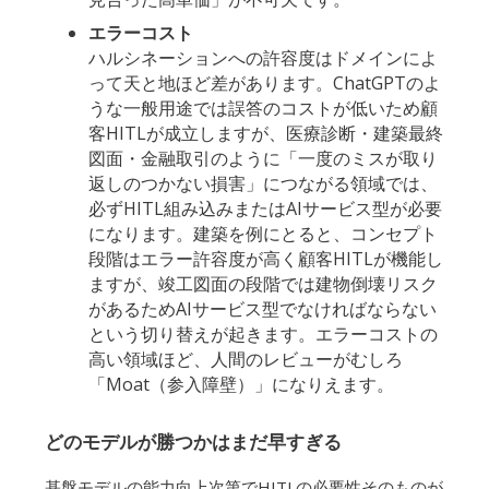
エラーコスト
ハルシネーションへの許容度はドメインによ
って天と地ほど差があります。ChatGPTのよ
うな一般用途では誤答のコストが低いため顧
客HITLが成立しますが、医療診断・建築最終
図面・金融取引のように「一度のミスが取り
返しのつかない損害」につながる領域では、
必ずHITL組み込みまたはAIサービス型が必要
になります。建築を例にとると、コンセプト
段階はエラー許容度が高く顧客HITLが機能し
ますが、竣工図面の段階では建物倒壊リスク
があるためAIサービス型でなければならない
という切り替えが起きます。エラーコストの
高い領域ほど、人間のレビューがむしろ
「Moat（参入障壁）」になりえます。
どのモデルが勝つかはまだ早すぎる
基盤モデルの能力向上次第でHITLの必要性そのものが