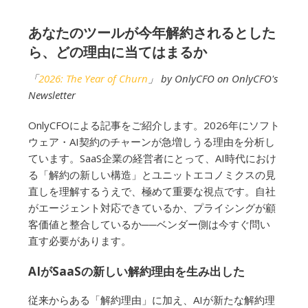
あなたのツールが今年解約されるとした
ら、どの理由に当てはまるか
「
2026: The Year of Churn
」 by OnlyCFO on OnlyCFO's
Newsletter
OnlyCFOによる記事をご紹介します。2026年にソフト
ウェア・AI契約のチャーンが急増しうる理由を分析し
ています。SaaS企業の経営者にとって、AI時代におけ
る「解約の新しい構造」とユニットエコノミクスの見
直しを理解するうえで、極めて重要な視点です。自社
がエージェント対応できているか、プライシングが顧
客価値と整合しているか
──
ベンダー側は今すぐ問い
直す必要があります。
AIがSaaSの新しい解約理由を生み出した
従来からある「解約理由」に加え、AIが新たな解約理