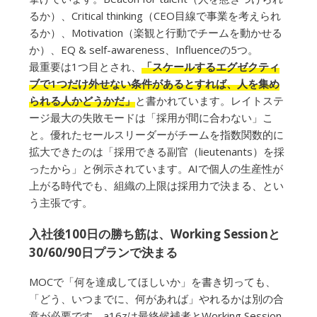
るか）、Critical thinking（CEO目線で事業を考えられ
るか）、Motivation（楽観と行動でチームを動かせる
か）、EQ & self-awareness、Influenceの5つ。
最重要は1つ目とされ、
「スケールするエグゼクティ
ブで1つだけ外せない条件があるとすれば、人を集め
られる人かどうかだ」
と書かれています。レイトステ
ージ最大の失敗モードは「採用が間に合わない」こ
と。優れたセールスリーダーがチームを指数関数的に
拡大できたのは「採用できる副官（lieutenants）を採
ったから」と例示されています。AIで個人の生産性が
上がる時代でも、組織の上限は採用力で決まる、とい
う主張です。
入社後100日の勝ち筋は、Working Sessionと
30/60/90日プランで決まる
MOCで「何を達成してほしいか」を書き切っても、
「どう、いつまでに、何があれば」やれるかは別の合
意が必要です。a16zは最終候補者とWorking Session