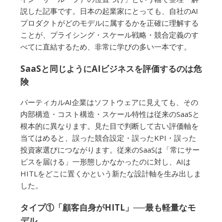
説した記事です。日本の起業家にとっても、自社のAI
プロダクトがどのモデルに属するかを正確に理解する
ことが、プライシング・スケール戦略・競合定義のす
べてに直結するため、非常に学びの多い一本です。
SaaSと同じようにAIビジネスを評価するのは危
険
バーティカルAI企業はソフトウェアに見えても、その
内部構造・コスト構造・スケール特性は従来のSaaSと
根本的に異なります。見た目で判断して古い評価軸を
当てはめると、誤った競合設定・誤ったKPI・誤った
投資家選びにつながります。従来のSaaSは「常にサー
ビスを届ける」一形態しかなかったのに対し、AIは
HITLをどこに置くかという新たな設計軸を生み出しま
した。
タイプ①「顧客自身がHITL」──最も軽量なモ
デル