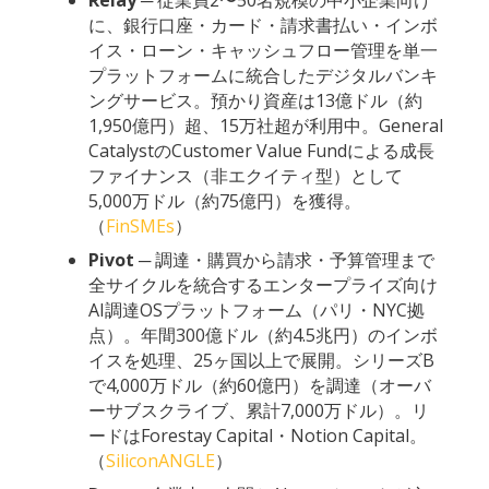
Relay
─ 従業員2〜50名規模の中小企業向け
に、銀行口座・カード・請求書払い・インボ
イス・ローン・キャッシュフロー管理を単一
プラットフォームに統合したデジタルバンキ
ングサービス。預かり資産は13億ドル（約
1,950億円）超、15万社超が利用中。General
CatalystのCustomer Value Fundによる成長
ファイナンス（非エクイティ型）として
5,000万ドル（約75億円）を獲得。
（
FinSMEs
）
Pivot
─ 調達・購買から請求・予算管理まで
全サイクルを統合するエンタープライズ向け
AI調達OSプラットフォーム（パリ・NYC拠
点）。年間300億ドル（約4.5兆円）のインボ
イスを処理、25ヶ国以上で展開。シリーズB
で4,000万ドル（約60億円）を調達（オーバ
ーサブスクライブ、累計7,000万ドル）。リ
ードはForestay Capital・Notion Capital。
（
SiliconANGLE
）