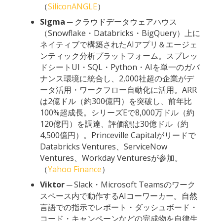
（
SiliconANGLE
）
Sigma
─ クラウドデータウェアハウス
（Snowflake・Databricks・BigQuery）上に
ネイティブで構築されたAIアプリ＆エージェ
ンティック分析プラットフォーム。スプレッ
ドシートUI・SQL・Python・AIを単一のガバ
ナンス環境に統合し、2,000社超の企業がデ
ータ活用・ワークフロー自動化に活用。ARR
は2億ドル（約300億円）を突破し、前年比
100%超成長。シリーズEで8,000万ドル（約
120億円）を調達、評価額は30億ドル（約
4,500億円）。Princeville Capitalがリードで
Databricks Ventures、ServiceNow
Ventures、Workday Venturesが参加。
（
Yahoo Finance
）
Viktor
─ Slack・Microsoft Teamsのワーク
スペース内で動作するAIコーワーカー。自然
言語での指示でレポート・ダッシュボード・
コード・キャンペーンなどの完成物を自律生