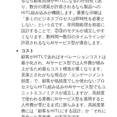
るなら顧客自身がHITLになるのが自然であ
り、数分の遅延が許容されるなら製品への
HITL組み込みが機能します。重要な示唆は
「多くのビジネスプロセスは即時性を必要と
しない」という点です。非同期処理を前提に
設計することで、②③のモデルが成立しやす
くなります。数時間〜数日のタイムラインが
許容されるならAIサービス型が適合します。
コスト
顧客がHITLであればオペレーションコストは
最小化され、AIサービス型では人件費が積み
上がるため最もコスト構造が重くなります。
見落とされがちな視点が「エンゲージメント
頻度」で、顧客が低頻度でしか使わないプロ
セスならHITL組み込みやAIサービス型でもユ
ニットエコノミクスが成立しますが、高頻度
で使われる業務にAIサービス型を適用すると
人件費が雪だるま式に膨らみます。高頻度業
務には「顧客をHITLにする設計」か「それに
見合った高単価」が不可欠です。