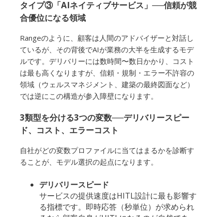
タイプ③「AIネイティブサービス」──信頼が競
合優位になる領域
Rangeのように、顧客は人間のアドバイザーと対話し
ているが、その背後でAIが業務の大半を生成するモデ
ルです。デリバリーには数時間〜数日かかり、コスト
は最も高くなりますが、信頼・規制・エラー不許容の
領域（ウェルスマネジメント、建築の最終図面など）
では逆にこの構造が参入障壁になります。
3類型を分ける3つの変数──デリバリースピー
ド、コスト、エラーコスト
自社がどの変数プロファイルに当てはまるかを診断す
ることが、モデル選択の起点になります。
デリバリースピード
サービスの提供速度はHITL設計に最も影響す
る指標です。即時応答（秒単位）が求められ