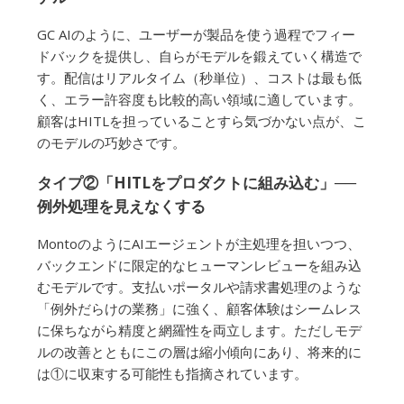
GC AIのように、ユーザーが製品を使う過程でフィー
ドバックを提供し、自らがモデルを鍛えていく構造で
す。配信はリアルタイム（秒単位）、コストは最も低
く、エラー許容度も比較的高い領域に適しています。
顧客はHITLを担っていることすら気づかない点が、こ
のモデルの巧妙さです。
タイプ②「HITLをプロダクトに組み込む」──
例外処理を見えなくする
MontoのようにAIエージェントが主処理を担いつつ、
バックエンドに限定的なヒューマンレビューを組み込
むモデルです。支払いポータルや請求書処理のような
「例外だらけの業務」に強く、顧客体験はシームレス
に保ちながら精度と網羅性を両立します。ただしモデ
ルの改善とともにこの層は縮小傾向にあり、将来的に
は①に収束する可能性も指摘されています。