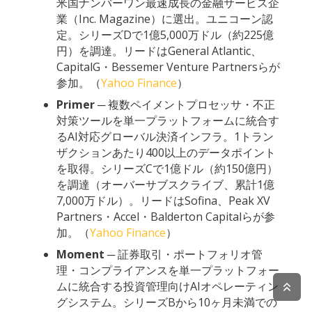
米国ナンバーワン最速成長の金融サービス企
業（Inc. Magazine）に選出。ユニコーン認
定。シリーズDで1億5,000万ドル（約225億
円）を調達。リードはGeneral Atlantic、
CapitalG・Bessemer Venture Partnersらが
参加。（
Yahoo Finance
）
Primer
─ 複数ペイメントプロセッサ・不正
対策ツールを単一プラットフォームに統合す
るAI対応グローバル決済インフラ。1トラン
ザクションあたり400以上のデータポイント
を取得。シリーズCで1億ドル（約150億円）
を調達（オーバーサブスクライブ、累計1億
7,000万ドル）。リードはSofina、Peak XV
Partners・Accel・Balderton Capitalらが参
加。（
Yahoo Finance
）
Moment
─ 証券取引・ポートフォリオ管
理・コンプライアンスを単一プラットフォー
ムに統合する投資管理向けAIオペレーティン
グシステム。シリーズBから10ヶ月未満での