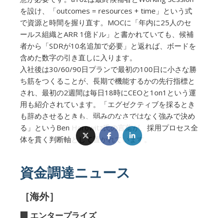
を設け、「outcomes = resources + time」という式
で資源と時間を握り直す。MOCに「年内に25人のセ
ールス組織とARR 1億ドル」と書かれていても、候補
者から「SDRが10名追加で必要」と返れば、ボードを
含めた数字の引き直しに入ります。
入社後は30/60/90日プランで最初の100日に小さな勝
ち筋をつくることが、長期で機能するかの先行指標と
され、最初の2週間は毎日18時にCEOと1on1という運
用も紹介されています。「エグゼクティブを採るとき
も辞めさせるときも、弱みのなさではなく強みで決め
る」というBen Horowitz氏の言葉が、採用プロセス全
体を貫く判断軸として置かれています。
資金調達ニュース
［海外］
🏢 エンタープライズ