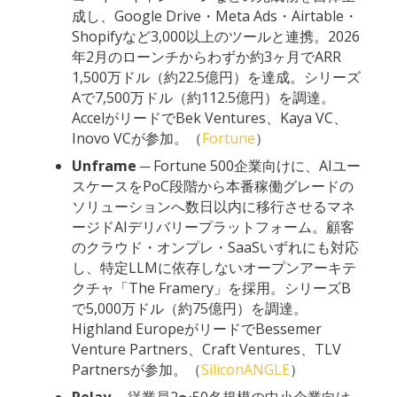
成し、Google Drive・Meta Ads・Airtable・
Shopifyなど3,000以上のツールと連携。2026
年2月のローンチからわずか約3ヶ月でARR
1,500万ドル（約22.5億円）を達成。シリーズ
Aで7,500万ドル（約112.5億円）を調達。
AccelがリードでBek Ventures、Kaya VC、
Inovo VCが参加。（
Fortune
）
Unframe
─ Fortune 500企業向けに、AIユー
スケースをPoC段階から本番稼働グレードの
ソリューションへ数日以内に移行させるマネ
ージドAIデリバリープラットフォーム。顧客
のクラウド・オンプレ・SaaSいずれにも対応
し、特定LLMに依存しないオープンアーキテ
クチャ「The Framery」を採用。シリーズB
で5,000万ドル（約75億円）を調達。
Highland EuropeがリードでBessemer
Venture Partners、Craft Ventures、TLV
Partnersが参加。（
SiliconANGLE
）