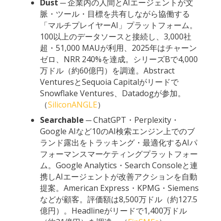
Dust
─ 企業内の人間とAIエージェントが文
脈・ツール・目標を共有しながら協働する
「マルチプレイヤーAI」プラットフォーム。
100以上のデータソースと接続し、3,000社
超・51,000 MAUが利用、2025年はチャーン
ゼロ、NRR 240%を達成。シリーズBで4,000
万ドル（約60億円）を調達。Abstract
VenturesとSequoia Capitalがリードで
Snowflake Ventures、Datadogが参加。
（
SiliconANGLE
）
Searchable
─ ChatGPT・Perplexity・
Google AIなど10のAI検索エンジン上でのブ
ランド露出をトラッキング・最適化するAIパ
フォーマンスマーケティングプラットフォー
ム。Google Analytics・Search Consoleと連
携しAIエージェントが改善アクションを自動
提案。American Express・KPMG・Siemens
などが顧客。評価額は8,500万ドル（約127.5
億円）。Headlineがリードで1,400万ドル