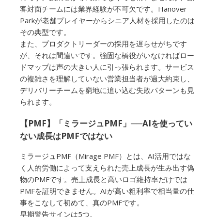
客対面チームには業界経験が不可欠です。Hanover
Parkが老舗プレイヤーからシニア人材を採用したのは
その典型です。
また、プロダクトリーダーの採用を遅らせがちです
が、それは間違いです。強固な橋役がいなければロー
ドマップは声の大きい人に引っ張られます。サービス
の複雑さを理解していない営業担当者が過大約束し、
デリバリーチームを窮地に追い込む失敗パターンも見
られます。
【PMF】「ミラージュPMF」──AIを使ってい
ない成長はPMFではない
ミラージュPMF（Mirage PMF）とは、AI活用ではな
く人的労働によって支えられた売上成長が生み出す偽
物のPMFです。売上成長と高いロゴ維持率だけでは
PMFを証明できません。AIが高い粗利率で相当量の仕
事をこなして初めて、真のPMFです。
早期警告サインは5つ。