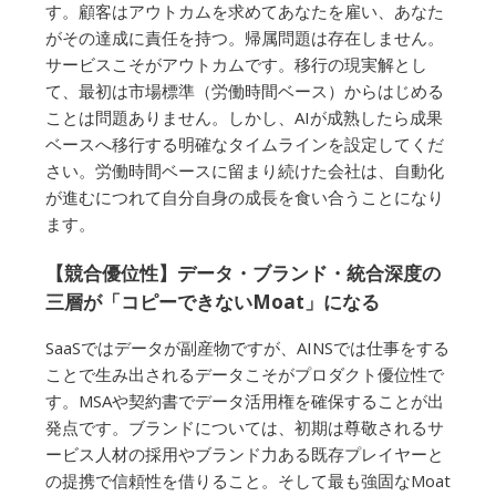
す。顧客はアウトカムを求めてあなたを雇い、あなた
がその達成に責任を持つ。帰属問題は存在しません。
サービスこそがアウトカムです。移行の現実解とし
て、最初は市場標準（労働時間ベース）からはじめる
ことは問題ありません。しかし、AIが成熟したら成果
ベースへ移行する明確なタイムラインを設定してくだ
さい。労働時間ベースに留まり続けた会社は、自動化
が進むにつれて自分自身の成長を食い合うことになり
ます。
【競合優位性】データ・ブランド・統合深度の
三層が「コピーできないMoat」になる
SaaSではデータが副産物ですが、AINSでは仕事をする
ことで生み出されるデータこそがプロダクト優位性で
す。MSAや契約書でデータ活用権を確保することが出
発点です。ブランドについては、初期は尊敬されるサ
ービス人材の採用やブランド力ある既存プレイヤーと
の提携で信頼性を借りること。そして最も強固なMoat