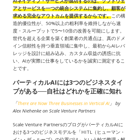
AIネイティブ・サービスが成功するのは、ソフトウェ
アとサービスを一つの統合システムに集約し、顧客が
求める完全なアウトカムを提供するからです。
この構
造的優位性が、50%以上の粗利率を維持しながら速
度・スループットで5〜10倍の改善を可能にします。
世代を超える企業を築く創業者の共通点は、真のドメ
イン信頼性を持つ垂直領域に集中し、最初からAIレバ
レッジを設計に組み込み、カスタム収益の誘惑に抗
い、AIが実際に仕事をしているかを誠実に測定するこ
とです。
バーティカルAIには3つのビジネスタイ
プがある──自社はどれかを正確に知れ
「
There are Now Three Businesses in Vertical AI
」 by
Alex Niehenke on Scale Venture Partners
Scale Venture PartnersのブログがバーティカルAIに
おける3つのビジネスモデルを「HITL（ヒューマン・
イン・ザ・ループ）の位置づけ」という軸で整理・解