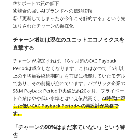
③サポートの質の低下
④競合の強いAIブランドへの信頼移転
⑤「更新してしまったが今年こそ解約する」という先
送りされたチャーンの顕在化
チャーン増加は現在のユニットエコノミクスを
直撃する
チャーンが増加すれば、18ヶ月超のCAC Payback
Periodは成立しなくなります。これはかつて「5年以
上の平均顧客継続期間」を前提に機能していたモデル
であり、その前提が崩れています。パブリック企業の
S&M Payback Period中央値は約20ヶ月、プライベー
ト企業はやや低い水準とはいえ依然高く、
AI時代に即
した低いCAC Payback Periodへの再設計が急務で
す。
「チャーンの90%はまだ来ていない」という警
告