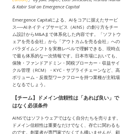
& Kabir Sial on Emergence Capital
Emergence Capitalによる、AIをコアに据えたサービ
ス──AIネイティブサービス（AINS）の創り方をチー
ム設計からM&Aまで体系化した内容です。「ソフトウ
ェアを売る会社」から「アウトカムを売る会社」への
パラダイムシフトを実務レベルで理解できる、現時点
で最も体系的な一次情報です。日本市場においても、
保険・ファンドアドミン・関税ブローカー・収益サイ
クル管理（RCM）・KYC・サプライチェーンなど、高
ボリューム・反復型ワークフローを持つ業種が主戦場
となるでしょう。
【チーム】ドメイン信頼性は「あれば良い」で
はなく必須条件
AINSではソフトウェアではなく自分たちを売ります。
ドメイン信頼性は重要なだけでなく、存亡に関わるも
のです。創業者が専門家でなくても構いませんが、顧