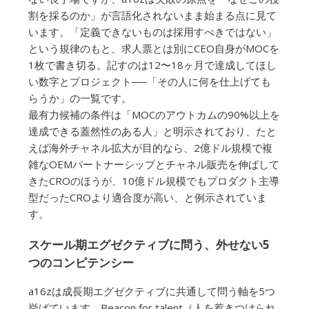
割を採るのか」が言語化されないまま始まる点に見て
います。「定義できないものは採用すべきではない」
という規律のもと、求人票とは別にCEO自身がMOCを
1枚で書き切る。記すのは12〜18ヶ月で達成してほし
い数字とプロジェクト──「その人に何を仕上げても
らうか」の一覧です。
最有力候補の条件は「MOCのアウトカムの90%以上を
達成できる蓋然性のある人」と明示されており、たと
えば海外チャネル拡大が目的なら、2億ドル規模で複
雑なOEMパートナーシップとチャネル販売を伸ばして
きたCROのほうが、10億ドル規模でもプロダクト主導
型だったCROより適合度が高い、と例示されていま
す。
スケール期エグゼクティブに問う、外せない5
つのコンピテンシー
a16zは成長期エグゼクティブに共通して問う軸を5つ
挙げています。Beacon for talent（人を惹きつけられ