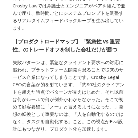
Crosby Lawでは弁護士とエンジニアがペアを組んで並
んで座り、数時間ごとにシステムプロンプトを調整す
るリアルタイムフィードバックループを生み出してい
ます。
【プロダクトロードマップ】「緊急性 vs 重要
性」のトレードオフを制した会社だけが勝つ
失敗パターンは、緊急なクライアント要求への対応に
追われ、プラットフォーム開発を怠ることで従来のサ
ービス企業になってしまうことです。Crosby Legal
CEOの言葉が的を射ています、「約80社のクライアン
トを超えた時点でパターンが見えはじめた。それ以前
は何がルールで何が例外かわからなかった。そこで初
めて顧客要望に『ノー』と言えるようになった。」発
想の転換として重要なのは、「人を自動化するのでは
なく、タスクを自動化する」こと。この視点がEval設
計にもつながり、プロダクト化を加速します。