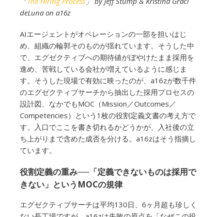
「
The Hiring Process
」 by Jeff Stump & Kristina Graci
deLuna on a16z
AIエージェントがオペレーションの一部を担いはじ
め、組織の輪郭そのものが揺れています。そうした中
で、エグゼクティブへの期待値がぼやけたまま採用を
進め、苦戦している会社が増えているように感じま
す。そうした現場で有効に映ったのが、a16zが数千件
のエグゼクティブサーチから抽出した採用プロセスの
設計図、なかでもMOC（Mission／Outcomes／
Competencies）という1枚の役割定義文書の考え方で
す。入口でここを書き切れるかどうかが、入社後の立
ち上がりまで含めた成否を分ける。a16zはそう指摘し
ています。
役割定義の重み──「定義できないものは採用で
きない」というMOCの規律
エグゼクティブサーチは平均130日、6ヶ月超も珍しく
ない長丁場ですが、a16zは失敗の原点を「なぜこの役