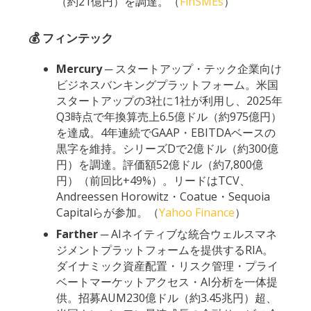
（約21億円）を調達。（
FinSMEs
）
💰 フィンテック
Mercury
─ スタートアップ・テック企業向け
ビジネスバンキングプラットフォーム。米国
スタートアップの3社に1社が利用し、2025年
Q3時点で年換算売上6.5億ドル（約975億円）
を達成。4年連続でGAAP・EBITDAベースの
黒字を維持。シリーズDで2億ドル（約300億
円）を調達。評価額52億ドル（約7,800億
円）（前回比+49%）。リードはTCV、
Andreessen Horowitz・Coatue・Sequoia
Capitalらが参加。（
Yahoo Finance
）
Farther
─ AIネイティブな統合ウェルスマネ
ジメントプラットフォームを提供するRIA。
ダイナミック資産配置・リスク管理・プライ
ベートマーケットアクセス・AI分析を一体提
供。招募AUM230億ドル（約3.45兆円）超、