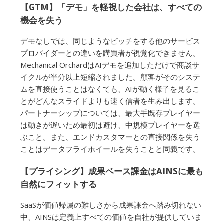
【GTM】「デモ」を軽視した会社は、すべての
機会を失う
デモなしでは、同じようなピッチをする他のサービス
プロバイダーとの違いを購買者が視覚化できません。
Mechanical OrchardはAIデモを追加しただけで商談サ
イクルが半分以上短縮されました。顧客がそのシステ
ムを直接使うことはなくても、AIが動く様子を見るこ
とがどんなスライドよりも速く信者を生み出します。
パートナーシップについては、最大手既存プレイヤー
は動きが遅いため最初は避け、中規模プレイヤーを選
ぶこと。また、エンドカスタマーとの直接関係を失う
ことはデータフライホイールを失うことと同義です。
【プライシング】成果ベース課金はAINSに最も
自然にフィットする
SaaSが価値帰属の難しさから成果課金へ踏み切れない
中、AINSは定義上すべての価値を自社が提供していま