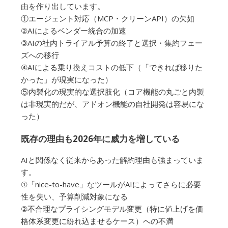
由を作り出しています。
①エージェント対応（MCP・クリーンAPI）の欠如
②AIによるベンダー統合の加速
③AIの社内トライアル予算の終了と選択・集約フェー
ズへの移行
④AIによる乗り換えコストの低下（「できれば移りた
かった」が現実になった）
⑤内製化の現実的な選択肢化（コア機能の丸ごと内製
は非現実的だが、アドオン機能の自社開発は容易にな
った）
既存の理由も2026年に威力を増している
AIと関係なく従来からあった解約理由も強まっていま
す。
①「nice-to-have」なツールがAIによってさらに必要
性を失い、予算削減対象になる
②不合理なプライシングモデル変更（特に値上げを価
格体系変更に紛れ込ませるケース）への不満