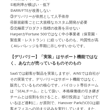
①粗利率が横ばい・低下
②ARR/FTEが改善しない
③デリバリーが依然として人手依存
④新規顧客ごとに大規模なカスタム開発が必要
⑤北極星プロダクト指標の改善を示せない
HarperがFortune 500ではなく中小事業者（保育園・
製造業・レストラン）に絞っているのも、均質性が高
くAIレバレッジを早期に示しやすいからです。
【デリバリー】「実装」はサポート機能ではな
く、あなたが売っているものそのもの
SaaSでは顧客が製品を実装しますが、AINSでは自社が
その実装です。デリバリーはサポート機能ではなく、
販売しているものの核心です。パイロット専任チーム
は「SEALチーム」として扱い、本格稼働後の引き継ぎ
チームとは役割を分けること。移行投資は「ばかげて
いるほど過剰に」が原則で、Hanover ParkのCEOは顧
客オフィスへの泊まり込みを実行しています。また、