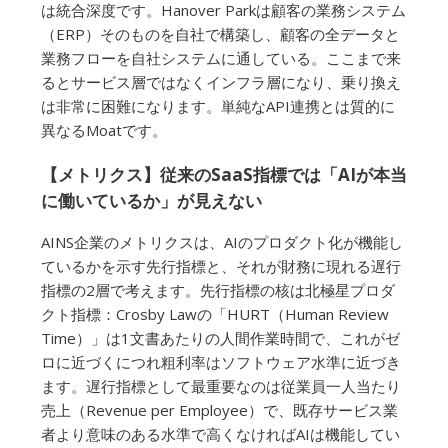
は統合深度です。Hanover Parkは顧客の業務システム
（ERP）そのものを自社で構築し、顧客の全データと
業務フローを自社システムに通している。ここまで来
るとサービス層ではなくインフラ層になり、乗り換え
は非常に困難になります。単純なAPI連携とは質的に
異なるMoatです。
【メトリクス】従来のSaaS指標では「AIが本当
に働いているか」が見えない
AINS企業のメトリクスは、AIのプロダクト化が機能し
ているかを示す先行指標と、それが財務に現れる遅行
指標の2層で考えます。先行指標の核は北極星プロダ
クト指標：Crosby Lawの「HURT（Human Review
Time）」は1文書あたりの人間作業時間で、これがゼ
ロに近づくにつれ粗利率はソフトウェア水準に近づき
ます。遅行指標として最重要なのは従業員一人当たり
売上（Revenue per Employee）で、既存サービス業
者より意味のある水準で高くなければAIは機能してい