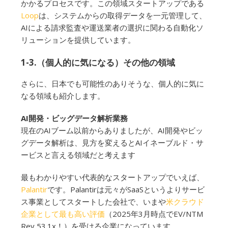
かかるプロセスです。この領域スタートアップである
Loop
は、システムからの取得データを一元管理して、
AIによる請求監査や運送業者の選択に関わる自動化ソ
リューションを提供しています。
1-3.（個人的に気になる）その他の領域
さらに、日本でも可能性のありそうな、個人的に気に
なる領域も紹介します。
AI開発・ビッグデータ解析業務
現在のAIブーム以前からありましたが、AI開発やビッ
グデータ解析は、見方を変えるとAIイネーブルド・サ
ービスと言える領域だと考えます
最もわかりやすい代表的なスタートアップでいえば、
Palantir
です。Palantirは元々がSaaSというよりサービ
ス事業としてスタートした会社で、いまや
米クラウド
企業として最も高い評価
（2025年3月時点でEV/NTM
Rev 53.1x！）を受ける企業になっています。