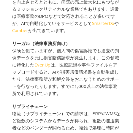
を向上させるとともに、病院の売上最大化にもつなが
るミッションクリティカルな業務でもあります。通常
は医療事務のBPOなどで対応されることが多いです
が、AIで自動化しているサービスとして
SmarterDx
や
Camber
が出てきています。
リーガル（法律事務所向け）
保険と似ていますが、個人間の傷害訴訟でも過去の判
例データを元に損害賠償請求が発生します。この領域
に特化した
EvenUp
は、医療記録や事件ファイルをア
ップロードすると、AIが損害賠償請求書を自動生成し
たり、法律事務所が和解交渉をおこなうためのサポー
トを行なったりします。すでに1,000以上の法律事務
所で利用されています。
サプライチェーン
物流（サプライチェーン）での請求は、ERPやWMSな
ど複数のシステムからデータが得られ、複数の運送業
者などのベンダーが関わるため、複雑で処理に時間が