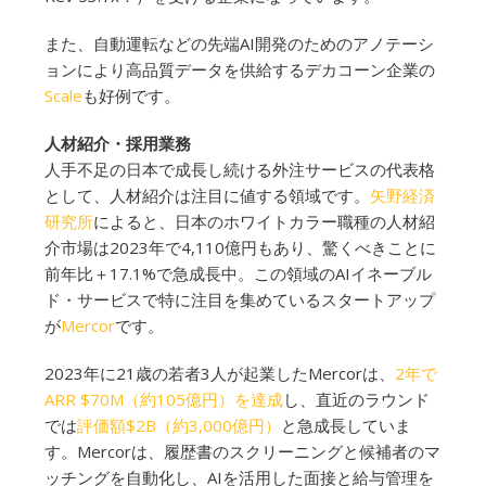
また、自動運転などの先端AI開発のためのアノテーシ
ョンにより高品質データを供給するデカコーン企業の
Scale
も好例です。
人材紹介・採用業務
人手不足の日本で成長し続ける外注サービスの代表格
として、人材紹介は注目に値する領域です。
矢野経済
研究所
によると、日本のホワイトカラー職種の人材紹
介市場は2023年で4,110億円もあり、驚くべきことに
前年比＋17.1%で急成長中。この領域のAIイネーブル
ド・サービスで特に注目を集めているスタートアップ
が
Mercor
です。
2023年に21歳の若者3人が起業したMercorは、
2年で
ARR $70M（約105億円）を達成
し、直近のラウンド
では
評価額$2B（約3,000億円）
と急成長していま
す。Mercorは、履歴書のスクリーニングと候補者のマ
ッチングを自動化し、AIを活用した面接と給与管理を