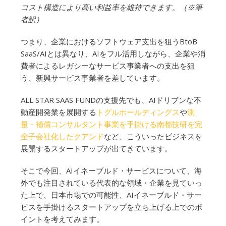
コスト構造により高い利益率を維持できます。（※筆
者訳）
つまり、企業におけるソフトウェア支出を狙うBtoB
SaaS/AIとは異なり、AIをフル活用しながら、企業や消
費者によるレガシーなサービス事業者への支出を狙
う、新興サービス事業者を差しています。
ALL STAR SAAS FUNDの支援先でも、AIドリブンな不
動産開発業を展開する
トグルホールディングス
や
測
量・補償コンサルタント事業を手掛ける南都技研を完
全子会社化したクアンド
など、こういったビジネスを
展開するスタートアップが出てきています。
そこで今回、AIイネーブルド・サービスについて、海
外でも注目されている代表的な領域・企業を見ていっ
た上で、日本市場での可能性、AIイネーブルド・サー
ビスを手掛けるスタートアップを立ち上げる上でのポ
イントを考えてみます。