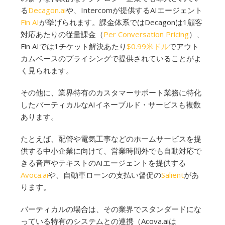
る
Decagon.ai
や、Intercomが提供するAIエージェント
Fin AI
が挙げられます。課金体系ではDecagonは1顧客
対応あたりの従量課金（
Per Conversation Pricing
）、
Fin AIでは1チケット解決あたり
$0.99米ドル
でアウト
カムベースのプライシングで提供されていることがよ
く見られます。
その他に、業界特有のカスタマーサポート業務に特化
したバーティカルなAIイネーブルド・サービスも複数
あります。
たとえば、配管や電気工事などのホームサービスを提
供する中小企業に向けて、営業時間外でも自動対応で
きる音声やテキストのAIエージェントを提供する
Avoca.ai
や、自動車ローンの支払い督促の
Salient
があ
ります。
バーティカルの場合は、その業界でスタンダードにな
っている特有のシステムとの連携（Acova.aiは