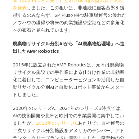
収（2024年5月に完了）と$1.7Bの超大型の資金調達
を発表
しました。この狙いは、非連続に顧客基盤を獲
得するのみならず、SP Plusの持つ駐車場運営の優れた
ノウハウの獲得や将来の商業施設や空港などの多角化
への布石と見られています。
廃棄物リサイクル分別AIから「AI廃棄物処理場」へ進
出したAMP Robotics
2015年に設立されたAMP Roboticsは、元々は廃棄物
リサイクル施設での手作業による仕分け作業の非効率
化に着目して、コンピュータービジョンを活用した自
動リサイクル分別AIと自動化ロボット事業からスター
トしました。
2020年のシリーズA、2021年のシリーズB時点では、
AIの技術開発や北米と欧州での事業展開に集中してい
ましたが、
2022年のシリーズC
あたりで、自社運営の
二次リサイクル分別施設をアメリカのデンバー、アト
ランタ、クリーブランドに開設しました。廃棄物の分