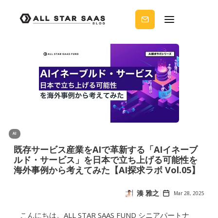
せる
ノウ
ハウ
を受
け取
りま
せん
か？
AI
既存サービス産業をAIで革新する「AIイネーブ
ルド・サービス」を日本で立ち上げる可能性を
海外事例から考えてみた【AI探求ラボ Vol.05】
湊 雅之
Mar 28, 2025
こんにちは。ALL STAR SAAS FUND シニアパートナ