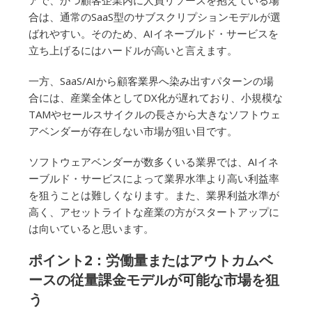
アで、かつ顧客企業内に人員リソースを抱えている場
合は、通常のSaaS型のサブスクリプションモデルが選
ばれやすい。そのため、AIイネーブルド・サービスを
立ち上げるにはハードルが高いと言えます。
一方、SaaS/AIから顧客業界へ染み出すパターンの場
合には、産業全体としてDX化が遅れており、小規模な
TAMやセールスサイクルの長さから大きなソフトウェ
アベンダーが存在しない市場が狙い目です。
ソフトウェアベンダーが数多くいる業界では、AIイネ
ーブルド・サービスによって業界水準より高い利益率
を狙うことは難しくなります。また、業界利益水準が
高く、アセットライトな産業の方がスタートアップに
は向いていると思います。
ポイント2：労働量またはアウトカムベ
ースの従量課金モデルが可能な市場を狙
う