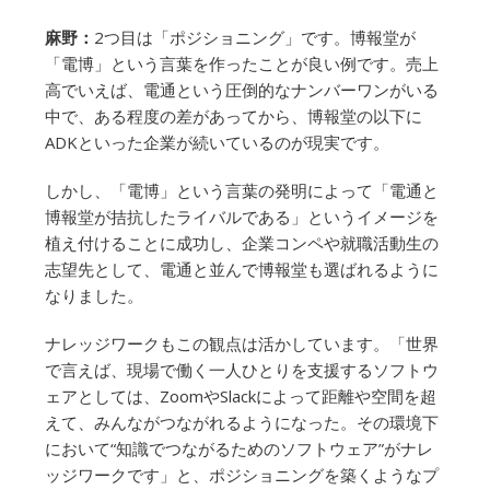
麻野：
2つ目は「ポジショニング」です。博報堂が
「電博」という言葉を作ったことが良い例です。売上
高でいえば、電通という圧倒的なナンバーワンがいる
中で、ある程度の差があってから、博報堂の以下に
ADKといった企業が続いているのが現実です。
しかし、「電博」という言葉の発明によって「電通と
博報堂が拮抗したライバルである」というイメージを
植え付けることに成功し、企業コンペや就職活動生の
志望先として、電通と並んで博報堂も選ばれるように
なりました。
ナレッジワークもこの観点は活かしています。「世界
で言えば、現場で働く一人ひとりを支援するソフトウ
ェアとしては、ZoomやSlackによって距離や空間を超
えて、みんながつながれるようになった。その環境下
において“知識でつながるためのソフトウェア”がナレ
ッジワークです」と、ポジショニングを築くようなプ