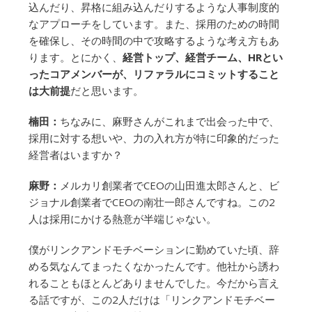
込んだり、昇格に組み込んだりするような人事制度的
なアプローチをしています。また、採用のための時間
を確保し、その時間の中で攻略するような考え方もあ
ります。とにかく、
経営トップ、経営チーム、HRとい
ったコアメンバーが、リファラルにコミットすること
は大前提
だと思います。
楠田：
ちなみに、麻野さんがこれまで出会った中で、
採用に対する想いや、力の入れ方が特に印象的だった
経営者はいますか？
麻野：
メルカリ創業者でCEOの山田進太郎さんと、ビ
ジョナル創業者でCEOの南壮一郎さんですね。この2
人は採用にかける熱意が半端じゃない。
僕がリンクアンドモチベーションに勤めていた頃、辞
める気なんてまったくなかったんです。他社から誘わ
れることもほとんどありませんでした。今だから言え
る話ですが、この2人だけは「リンクアンドモチベー