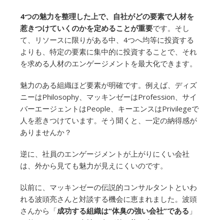
4つの魅力を整理した上で、自社がどの要素で人材を
惹きつけていくのかを定めることが重要
です。そし
て、リソースに限りがある中、4つへ均等に投資する
よりも、特定の要素に集中的に投資することで、それ
を求める人材のエンゲージメントを最大化できます。
魅力のある組織ほど要素が明確です。例えば、ディズ
ニーはPhilosophy、マッキンゼーはProfession、サイ
バーエージェントはPeople、キーエンスはPrivilegeで
人を惹きつけています。そう聞くと、一定の納得感が
ありませんか？
逆に、社員のエンゲージメントが上がりにくい会社
は、外から見ても魅力が見えにくいのです。
以前に、マッキンゼーの伝説的コンサルタントといわ
れる波頭亮さんと対談する機会に恵まれました。波頭
さんから「
成功する組織は“体臭の強い会社”である
」