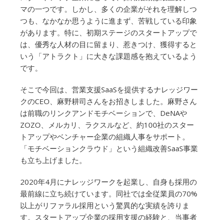
マの一つです。しかし、多くの企業がそれを理解しつ
つも、なかなか思うように進まず、苦戦している印象
があります。特に、初期ステージのスタートアップで
は、優秀な人材の目に留まり、惹きつけ、獲得すると
いう「アトラクト」に大きな課題感を抱えているよう
です。
そこで今回は、営業支援SaaSを提供するナレッジワー
クのCEO、麻野耕司さんをお招きしました。麻野さん
は前職のリンクアンドモチベーションで、DeNAや
ZOZO、メルカリ、ラクスルなど、約100社のスター
トアップやベンチャー企業の組織人事をサポート。
「モチベーションクラウド」という組織改善SaaS事業
も立ち上げました。
2020年4月にナレッジワークを起業し、自身も採用の
最前線に立ち続けています。同社では全従業員の70%
以上がリファラル採用という驚異的な実績を誇りま
す。スタートアップ企業の採用支援の経験と、当事者