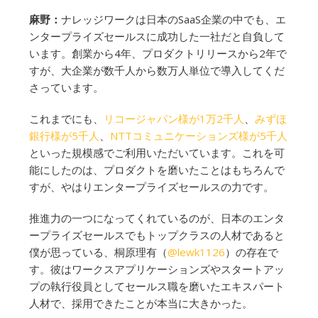
麻野：
ナレッジワークは日本のSaaS企業の中でも、エ
ンタープライズセールスに成功した一社だと自負して
います。創業から4年、プロダクトリリースから2年で
すが、大企業が数千人から数万人単位で導入してくだ
さっています。
これまでにも、
リコージャパン様が1万2千人
、
みずほ
銀行様が5千人
、
NTTコミュニケーションズ様が5千人
といった規模感でご利用いただいています。これを可
能にしたのは、プロダクトを磨いたことはもちろんで
すが、やはりエンタープライズセールスの力です。
推進力の一つになってくれているのが、日本のエンタ
ープライズセールスでもトップクラスの人材であると
僕が思っている、桐原理有（
@lewk1126
）の存在で
す。彼はワークスアプリケーションズやスタートアッ
プの執行役員としてセールス職を磨いたエキスパート
人材で、採用できたことが本当に大きかった。