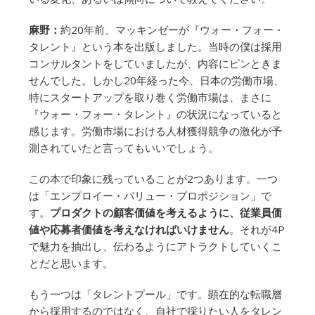
麻野：
約20年前、マッキンゼーが『ウォー・フォー・
タレント』という本を出版しました。当時の僕は採用
コンサルタントをしていましたが、内容にピンときま
せんでした。しかし20年経った今、日本の労働市場、
特にスタートアップを取り巻く労働市場は、まさに
『ウォー・フォー・タレント』の状況になっていると
感じます。労働市場における人材獲得競争の激化が予
測されていたと言ってもいいでしょう。
この本で印象に残っていることが2つあります。一つ
は「エンプロイー・バリュー・プロポジション」で
す。
プロダクトの顧客価値を考えるように、従業員価
値や応募者価値を考えなければいけません
。それが4P
で魅力を抽出し、伝わるようにアトラクトしていくこ
とだと思います。
もう一つは「タレントプール」です。顕在的な転職層
から採用するのではなく、自社で採りたい人をタレン