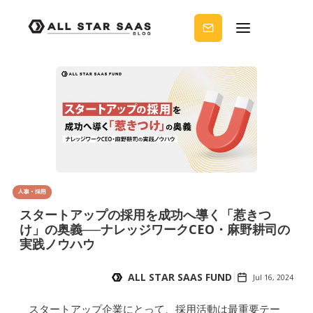
せる
ノウ
ハウ
を受
け取
りま
せん
か？
人事・採用
スタートアップの採用を成功へ導く「惹きつ
け」の奥義──ナレッジワークCEO・麻野耕司の
実践ノウハウ
ALL STAR SAAS FUND
Jul 16, 2024
スタートアップ企業にとって、採用活動は最重要テー