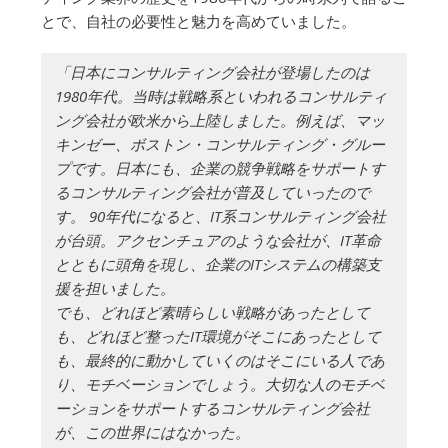
とで、自社の必要性と魅力を高めていました。
「日本にコンサルティング会社が登場したのは
1980年代。当時は戦略系といわれるコンサルティ
ング会社が欧米から上陸しました。例えば、マッ
キンゼー、ボストン・コンサルティング・グルー
プです。日本にも、企業の競争戦略をサポートす
るコンサルティング会社が普及していったので
す。 90年代になると、IT系コンサルティング会社
が台頭。アクセンチュアのような会社が、IT革命
とともに頭角を現し、企業のITシステムの構築支
援を担いました。
でも、どれほど素晴らしい戦略があったとして
も、どれほど整ったIT環境がそこにあったとして
も、最終的に動かしていくのはそこにいる人であ
り、モチベーションでしょう。大切な人のモチベ
ーションをサポートするコンサルティング会社
が、この世界にはなかった。