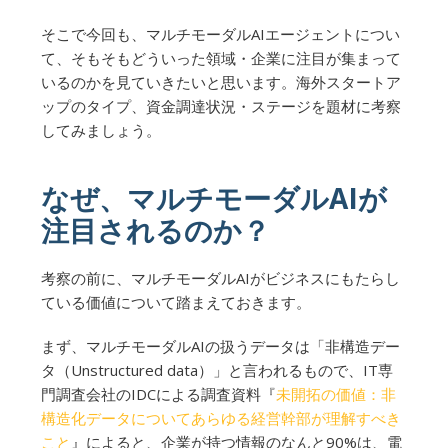
そこで今回も、マルチモーダルAIエージェントについ
て、そもそもどういった領域・企業に注目が集まって
いるのかを見ていきたいと思います。海外スタートア
ップのタイプ、資金調達状況・ステージを題材に考察
してみましょう。
なぜ、マルチモーダルAIが
注目されるのか？
考察の前に、マルチモーダルAIがビジネスにもたらし
ている価値について踏まえておきます。
まず、マルチモーダルAIの扱うデータは「非構造デー
タ（Unstructured data）」と言われるもので、IT専
門調査会社のIDCによる調査資料『
未開拓の価値：非
構造化データについてあらゆる経営幹部が理解すべき
こと
』によると、企業が持つ情報のなんと90%は、電