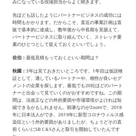
みになっている現場担当からよく聞きます。
先ほども話したようにパートナービジネスの成功には
時間もかかります。だからこそ、直近の事業計画は直
販で基本的に達成し、数年後から中長期を見据えて、
パートナービジネスに取り組んでいく、ストレッチ要
素のひとつとして捉えておくといいでしょう。
佐伯：
最低見積もっておくといい期間は？
秋國：
3年は見ておきたいところです。1年目は仮説検
証として、適しているパートナーや、相性が良いセグ
メントの企業を探します。最低でも20社ほどのパート
ナーと出会って見ていくのがおすすめですね。この期
間は、法改正などの外的要因や市場環境がよければ短
縮できるかもしれません。顕著なのがZoomで、2018
年に日本法人ができ、2019年に新型コロナウィルス感
染症という外的要因がありましたが、ちょうどその直
前くらいにSB C＆Sさんと取引を開始していたんです