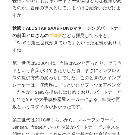
佐伯：
SaaSにおけるパートナー企業はどんな種類があ
るのか。冒頭の導入として、まずはご紹介いただけま
すか。
秋國：ALL STAR SAAS FUNDマネージングパートナー
の前田ヒロさんの
ブログ
なども拝見してみると、
「SaaSも第三世代がきている」といった定義がありま
すね。
第一世代は2000年代、当時はASPと言ったり、クラウ
ドという言葉が出てきたりした頃。まさにオンプレミ
スの提供方式の変わり目でした。このときのメインプ
レーヤーは、IT業界にずっといたソフトウェアベンダ
ーたちが、SaaSを提供しはじめており、パートナーと
してもSIerや大手事務器屋メーカーによる、卸売や再
販というスタイルが多かったです。
第二世代は2018年くらいから。マネーフォワード、
Sansan、freeeといった企業がパートナービジネスを
開始しています。これらの企業は基本的に直販で売上