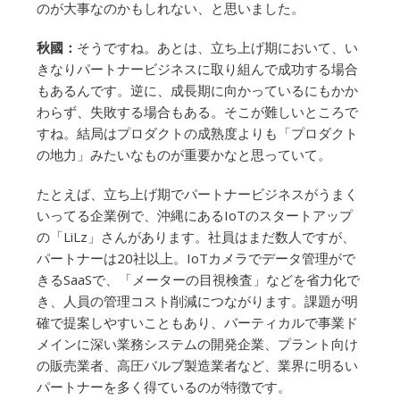
のが大事なのかもしれない、と思いました。
秋國：
そうですね。あとは、立ち上げ期において、い
きなりパートナービジネスに取り組んで成功する場合
もあるんです。逆に、成長期に向かっているにもかか
わらず、失敗する場合もある。そこが難しいところで
すね。結局はプロダクトの成熟度よりも「プロダクト
の地力」みたいなものが重要かなと思っていて。
たとえば、立ち上げ期でパートナービジネスがうまく
いってる企業例で、沖縄にあるIoTのスタートアップ
の「LiLz」さんがあります。社員はまだ数人ですが、
パートナーは20社以上。IoTカメラでデータ管理がで
きるSaaSで、「メーターの目視検査」などを省力化で
き、人員の管理コスト削減につながります。課題が明
確で提案しやすいこともあり、バーティカルで事業ド
メインに深い業務システムの開発企業、プラント向け
の販売業者、高圧バルブ製造業者など、業界に明るい
パートナーを多く得ているのが特徴です。