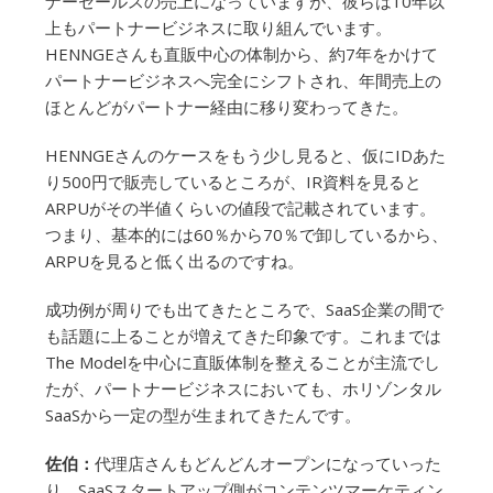
ナーセールスの売上になっていますが、彼らは10年以
上もパートナービジネスに取り組んでいます。
HENNGEさんも直販中心の体制から、約7年をかけて
パートナービジネスへ完全にシフトされ、年間売上の
ほとんどがパートナー経由に移り変わってきた。
HENNGEさんのケースをもう少し見ると、仮にIDあた
り500円で販売しているところが、IR資料を見ると
ARPUがその半値くらいの値段で記載されています。
つまり、基本的には60％から70％で卸しているから、
ARPUを見ると低く出るのですね。
成功例が周りでも出てきたところで、SaaS企業の間で
も話題に上ることが増えてきた印象です。これまでは
The Modelを中心に直販体制を整えることが主流でし
たが、パートナービジネスにおいても、ホリゾンタル
SaaSから一定の型が生まれてきたんです。
佐伯：
代理店さんもどんどんオープンになっていった
り、SaaSスタートアップ側がコンテンツマーケティン