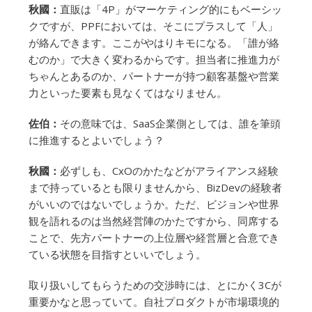
秋國：
直販は「4P」がマーケティング的にもベーシッ
クですが、PPFにおいては、そこにプラスして「人」
が絡んできます。ここがやはりキモになる。「誰が絡
むのか」で大きく変わるからです。担当者に推進力が
ちゃんとあるのか、パートナーが持つ顧客基盤や営業
力といった要素も見なくてはなりません。
佐伯：
その意味では、SaaS企業側としては、誰を筆頭
に推進するとよいでしょう？
秋國：
必ずしも、CxOのかたなどがアライアンス経験
まで持っているとも限りませんから、BizDevの経験者
がいいのではないでしょうか。ただ、ビジョンや世界
観を語れるのは当然経営陣のかたですから、同席する
ことで、先方パートナーの上位層や経営層と合意でき
ている状態を目指すといいでしょう。
取り扱いしてもらうための交渉時には、とにかく3Cが
重要かなと思っていて。自社プロダクトが市場環境的