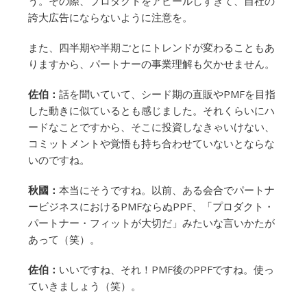
う。その際、プロダクトをアピールしすぎて、自社の
誇大広告にならないように注意を。
また、四半期や半期ごとにトレンドが変わることもあ
りますから、パートナーの事業理解も欠かせません。
佐伯：
話を聞いていて、シード期の直販やPMFを目指
した動きに似ているとも感じました。それくらいにハ
ードなことですから、そこに投資しなきゃいけない、
コミットメントや覚悟も持ち合わせていないとならな
いのですね。
秋國：
本当にそうですね。以前、ある会合でパートナ
ービジネスにおけるPMFならぬPPF、「プロダクト・
パートナー・フィットが大切だ」みたいな言いかたが
あって（笑）。
佐伯：
いいですね、それ！PMF後のPPFですね。使っ
ていきましょう（笑）。