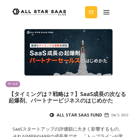
せる
ノウ
ハウ
を受
け取
りま
せん
か？
セールス
【タイミングは？戦略は？】SaaS成長の次なる
起爆剤、パートナービジネスのはじめかた
ALL STAR SAAS FUND
Dec 5, 2022
SaaSスタートアップの評価額に大きく影響するもの、
それがMRRやARRの成長率です。「トップラインが常