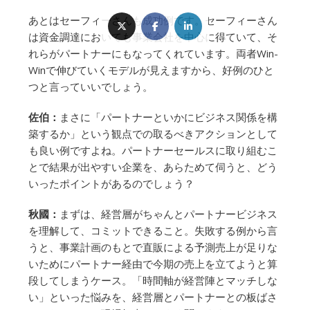
あとはセーフィーさんも成功例です。セーフィーさん
は資金調達においても事業会社を中心に得ていて、そ
れらがパートナーにもなってくれています。両者Win-
Winで伸びていくモデルが見えますから、好例のひと
つと言っていいでしょう。
佐伯：
まさに「パートナーといかにビジネス関係を構
築するか」という観点での取るべきアクションとして
も良い例ですよね。パートナーセールスに取り組むこ
とで結果が出やすい企業を、あらためて伺うと、どう
いったポイントがあるのでしょう？
秋國：
まずは、経営層がちゃんとパートナービジネス
を理解して、コミットできること。失敗する例から言
うと、事業計画のもとで直販による予測売上が足りな
いためにパートナー経由で今期の売上を立てようと算
段してしまうケース。「時間軸が経営陣とマッチしな
い」といった悩みを、経営層とパートナーとの板ばさ