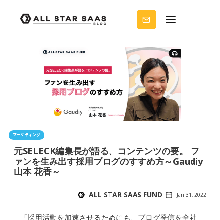
せる
ノウ
ハウ
を受
け取
りま
せん
か？
マーケティング
元SELECK編集長が語る、コンテンツの要。 フ
ァンを生み出す採用ブログのすすめ方～Gaudiy
山本 花香～
ALL STAR SAAS FUND
Jan 31, 2022
「採用活動を加速させるためにも、ブログ発信を全社