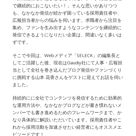
で継続的におこないたい！」そんな思いがありつつ
も、なかなか発信が続かず困っている採用責任者や、
広報担当者からの悩みを伺います。求職者から注目を
集め、ファンを生み出すようなコンテンツを継続的に
発信できるようになりたい企業は、間違いなく多いは
ずです。
そこで今回は、Webメディア「SELECK」の編集長と
してご活躍した後、現在はGaudiy社にて人事・広報担
当として全社を巻き込んだブログ発信やファンづくり
に挑戦する山本 花香さんをゲストに迎えてお話を伺い
ました。
持続的にに全社でコンテンツを発信するために効果的
な運用方法や、なかなかブログなどが書き慣れないメ
ンバーでも書き進めるためのフレームワークまで、か
なり具体的に解説いただいています。採用責任者やこ
れから採用活動を加速させたい経営者にもオススメエ
ピソードです！