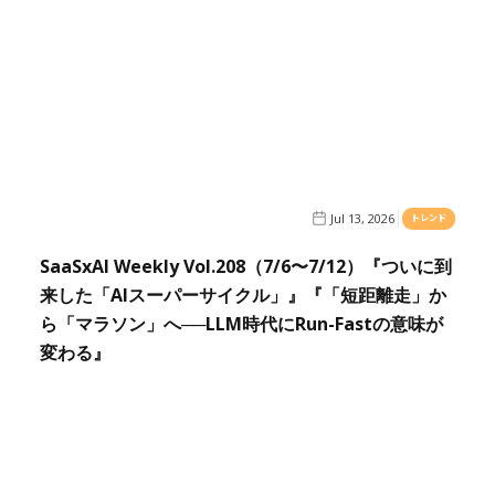
Jul 13, 2026
トレンド
SaaSxAI Weekly Vol.208（7/6〜7/12）『ついに到
来した「AIスーパーサイクル」』『「短距離走」か
ら「マラソン」へ──LLM時代にRun-Fastの意味が
変わる』