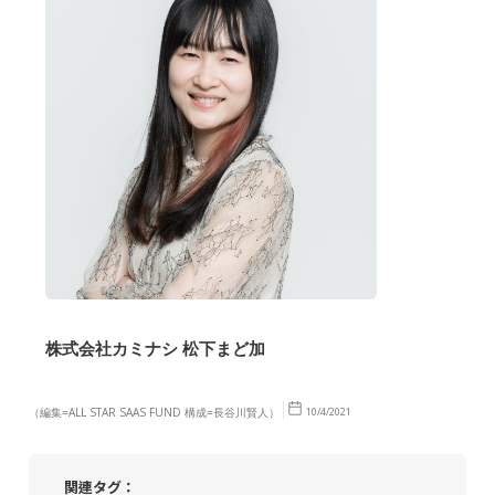
株式会社カミナシ 松下まど加
（編集=ALL STAR SAAS FUND 構成=長谷川賢人）
10/4/2021
関連タグ：