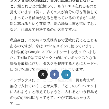
タスク管理の大前提は、自分の記憶力を信じないこ
と。
頼まれごとの記憶って、もう120％忘れるものと
捉えています（笑）。多くの人が自分の頭を過信して
しまっている傾向があると思っているのですが……絶
対に忘れるという前提で、別の場所に書き留めておく
など、仕組みで解決するのが大事ですね。
私自身は、その時々や業務内容で柔軟に変えることも
あるのですが、今はTrelloをメインに使っています。
それ以前はGoogle スプレッドシートも使っていまし
た。Trelloではプロジェクト的にインボックスとなる
場所を最初に作り、タスクを整理するときにカードへ
日づけを設けて移動させるようにしています。
インボックスには、とにかく発生次第、何も考えず、
無心で入れていくことが大事。「どこのプロジェクト
に入れよう」と考えてしまうと、入れるという行為そ
のものが面倒になってきて、やがて忘れちゃうの
で……。