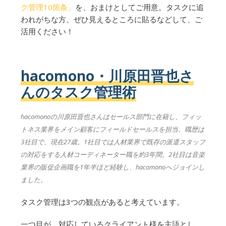
ク管理10箇条」
を、おまけとしてご用意。タスクに追
われがちな方、ぜひ見えるところに貼るなどして、ご
活用ください！
hacomono・川原田晋也さ
んのタスク管理術
hacomonoの川原田晋也さんはセールス部門に在籍し、フィッ
トネス業界をメイン顧客にフィールドセールスを担当。職歴は
3社目で、現在27歳。1社目では人材業界で既存の派遣スタッフ
の対応をする人材コーディネーター職を約3年間。2社目は音楽
業界の販促企画職を1年半ほど経験し、hacomonoへジョインし
ました。
タスク管理は3つの観点があると考えています。
一つ目が、対応しているクライアント様を主語とし