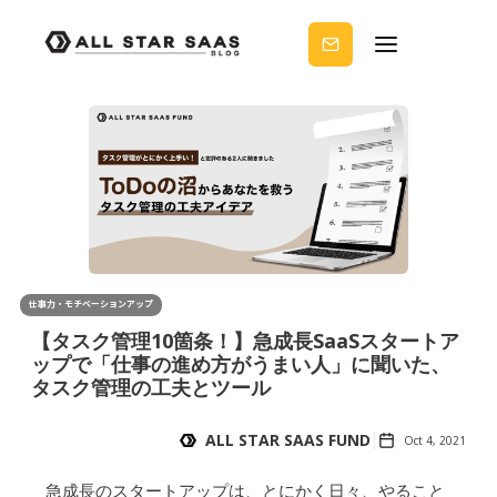
せる
ノウ
ハウ
を受
け取
りま
せん
か？
仕事力・モチベーションアップ
【タスク管理10箇条！】急成長SaaSスタートア
ップで「仕事の進め方がうまい人」に聞いた、
タスク管理の工夫とツール
ALL STAR SAAS FUND
Oct 4, 2021
急成長のスタートアップは、とにかく日々、やること