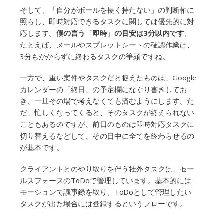
そして、「自分がボールを長く持たない」の判断軸に
照らし、即時対応できるタスクに関しては優先的に対
応します。
僕の言う「即時」の目安は3分以内です
。
たとえば、メールやスプレットシートの確認作業は、
3分もかからずに終わるタスクの筆頭ですね。
一方で、重い案件やタスクだと捉えたものは、Google
カレンダーの「終日」の予定欄になぐり書きしてお
き、一旦その場で考えなくても済むようにします。た
だ、忙しくなってくると、そのタスクが終えられない
こともあるのですが、前日のものは即時対応タスクに
切り替えるなどして、その日中に全てを終わらせるの
が基本です。
クライアントとのやり取りを伴う社外タスクは、セー
ルスフォースのToDoで管理しています。基本的には
モーションで議事録を取り、ToDoとして管理したい
タスクが出た場合には登録するというフローです。