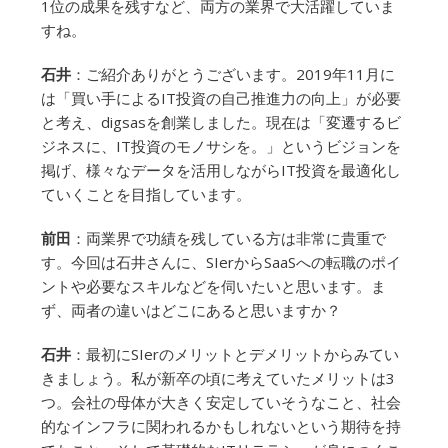
1位の成果を残すなど、両方の業界で大活躍していま
すね。
石井
：ご紹介ありがとうございます。2019年11月に
は「買い手によるIT投資の自己推進力の向上」が必要
と考え、digsasを創業しました。現在は「変遷するビ
ジネスに、IT投資のモノサシを。」というビジョンを
掲げ、様々なデータを活用しながらIT投資を最適化し
ていくことを目指しています。
前田
：両業界で功績を残している方は非常に貴重で
す。今回は石井さんに、SIerからSaaSへの転職のポイ
ントや必要なスキルなどを伺いたいと思います。ま
ず、両者の違いはどこにあると思いますか？
石井
：最初にSIerのメリットとデメリットからみてい
きましょう。私が新卒の頃に考えていたメリットは3
つ。会社の母体が大きく安定していそうなこと、社会
的なインフラに関われるかもしれないという期待を持