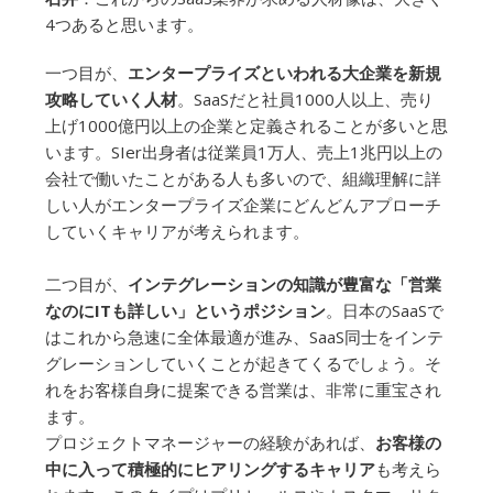
4つあると思います。
一つ目が、
エンタープライズといわれる大企業を新規
攻略していく人材
。SaaSだと社員1000人以上、売り
上げ1000億円以上の企業と定義されることが多いと思
います。SIer出身者は従業員1万人、売上1兆円以上の
会社で働いたことがある人も多いので、組織理解に詳
しい人がエンタープライズ企業にどんどんアプローチ
していくキャリアが考えられます。
二つ目が、
インテグレーションの知識が豊富な「営業
なのにITも詳しい」というポジション
。日本のSaaSで
はこれから急速に全体最適が進み、SaaS同士をインテ
グレーションしていくことが起きてくるでしょう。そ
れをお客様自身に提案できる営業は、非常に重宝され
ます。
プロジェクトマネージャーの経験があれば、
お客様の
中に入って積極的にヒアリングするキャリア
も考えら