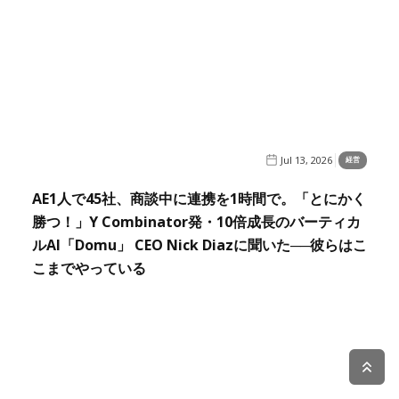
Jul 13, 2026
経営
AE1人で45社、商談中に連携を1時間で。「とにかく
勝つ！」Y Combinator発・10倍成長のバーティカ
ルAI「Domu」 CEO Nick Diazに聞いた──彼らはこ
こまでやっている