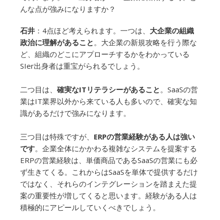
んな点が強みになりますか？
石井
：4点ほど考えられます。一つは、
大企業の組織
政治に理解があること
。大企業の新規攻略を行う際な
ど、組織のどこにアプローチするかをわかっている
SIer出身者は重宝がられるでしょう。
二つ目は、
確実なITリテラシーがあること
。SaaSの営
業はIT業界以外から来ている人も多いので、確実な知
識があるだけで強みになります。
三つ目は特殊ですが、
ERPの営業経験がある人は強い
です
。企業全体にかかわる複雑なシステムを提案する
ERPの営業経験は、単価商品であるSaaSの営業にも必
ず生きてくる。これからはSaaSを単体で提供するだけ
ではなく、それらのインテグレーションを踏まえた提
案の重要性が増してくると思います。経験がある人は
積極的にアピールしていくべきでしょう。