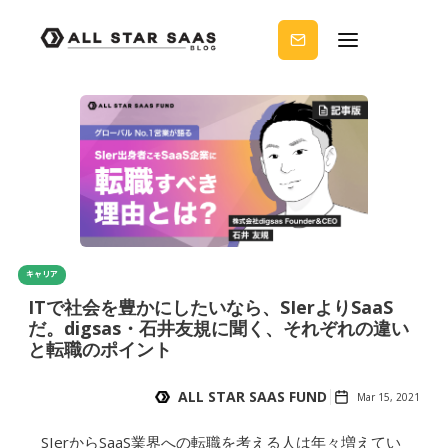
せる
ノウ
ハウ
を受
け取
りま
せん
か？
キャリア
ITで社会を豊かにしたいなら、SIerよりSaaS
だ。digsas・石井友規に聞く、それぞれの違い
と転職のポイント
ALL STAR SAAS FUND
Mar 15, 2021
SIerからSaaS業界への転職を考える人は年々増えてい