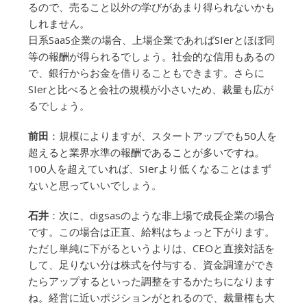
るので、売ること以外の学びがあまり得られないかも
しれません。
日系SaaS企業の場合、上場企業であればSIerとほぼ同
等の報酬が得られるでしょう。社会的な信用もあるの
で、銀行からお金を借りることもできます。さらに
SIerと比べると会社の規模が小さいため、裁量も広が
るでしょう。
前田
：規模によりますが、スタートアップでも50人を
超えると業界水準の報酬であることが多いですね。
100人を超えていれば、SIerより低くなることはまず
ないと思っていいでしょう。
石井
：次に、digsasのような非上場で成長企業の場合
です。この場合は正直、給料はちょっと下がります。
ただし単純に下がるというよりは、CEOと直接対話を
して、足りない分は株式を付与する、資金調達ができ
たらアップするといった調整をするかたちになります
ね。経営に近いポジションがとれるので、裁量権も大