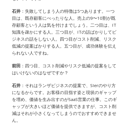
石井
：失敗してしまう人の特徴は5つあります。一つ
目は、既存顧客にべったりな人。売上の9〜10割が既
存顧客という人は気を付けまでしょう。二つ目は、IT
知識を疎かにする人。三つ目が、ITの話ばかりしてビ
ジネスの話をしない人。四つ目がコスト削減、リスク
低減の提案ばかりする人。五つ目が、成功体験を伝え
られない人ですね。
前田
：四つ目、コスト削減やリスク低減の提案をして
はいけないのはなぜですか？
石井
：それはランザビジネスの提案で、SIerのやり方
になるからです。お客様の目指す姿と現状のギャップ
を埋め、価値を生み出すのがSaaS営業の仕事。このギ
ャップが大きいほど価値を提供できますが、コスト削
減はそれが小さくなってしまうのでおすすめできませ
ん。