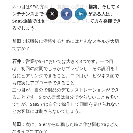
四つ目はSEの方向け。
提案から受注・構築、そしてメ
ンテナンスまでを一人で担当した経験がある人は、
SaaS企業ではセールスエンジニアとして力を発揮でき
るでしょう
。
前田
：転職後に活躍するためにはどんなスキルが大切
ですか？
石井
：営業やSEにおいては大きく3つです。一つ目
は、初回の訪問でしっかりプレゼンし、その説明を土
台にヒアリングできること。二つ目が、ビジネス面で
も確実にアプローチできること。
三つ目が、自分で製品のデモンストレーションができ
ることです。SIerの営業は自分でやらないことも多い
ですが、SaaSでは自分で操作して画面を見せられない
とお客様には刺さらないでしょう。
前田
：次に、SIerから転職した時に伸び悩むのはどん
なタイプですか？