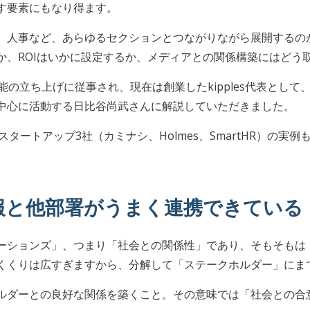
す要素にもなり得ます。
、人事など、あらゆるセクションとつながりながら展開するの
か、ROIはいかに設定するか、メディアとの関係構築にはどう取
報機能の立ち上げに従事され、現在は創業したkipples代表と
中心に活動する日比谷尚武さんに解説していただきました。
出資するスタートアップ3社（カミナシ、Holmes、SmartHR）の実
報と他部署がうまく連携できている
ーションズ」、つまり「社会との関係性」であり、そもそもは
くくりは広すぎますから、分解して「ステークホルダー」にま
ルダーとの良好な関係を築くこと。その意味では「社会との合