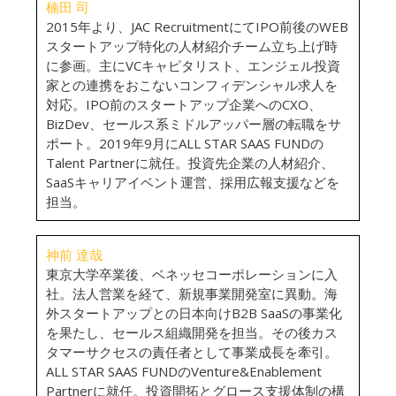
楠田 司
2015年より、JAC RecruitmentにてIPO前後のWEB
スタートアップ特化の人材紹介チーム立ち上げ時
に参画。主にVCキャピタリスト、エンジェル投資
家との連携をおこないコンフィデンシャル求人を
対応。IPO前のスタートアップ企業へのCXO、
BizDev、セールス系ミドルアッパー層の転職をサ
ポート。2019年9月にALL STAR SAAS FUNDの
Talent Partnerに就任。投資先企業の人材紹介、
SaaSキャリアイベント運営、採用広報支援などを
担当。
神前 達哉
東京大学卒業後、ベネッセコーポレーションに入
社。法人営業を経て、新規事業開発室に異動。海
外スタートアップとの日本向けB2B SaaSの事業化
を果たし、セールス組織開発を担当。その後カス
タマーサクセスの責任者として事業成長を牽引。
ALL STAR SAAS FUNDのVenture&Enablement
Partnerに就任。投資開拓とグロース支援体制の構