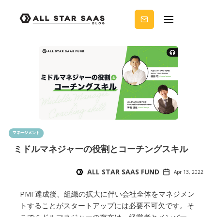
せる
ノウ
ハウ
を受
け取
りま
せん
か？
マネージメント
ミドルマネジャーの役割とコーチングスキル
ALL STAR SAAS FUND
Apr 13, 2022
PMF達成後、組織の拡大に伴い会社全体をマネジメン
トすることがスタートアップには必要不可欠です。そ