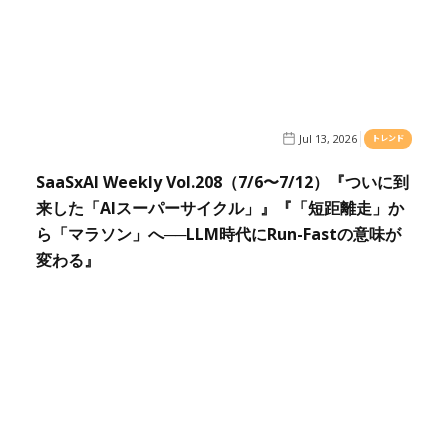
Jul 13, 2026
トレンド
SaaSxAI Weekly Vol.208（7/6〜7/12）『ついに到
来した「AIスーパーサイクル」』『「短距離走」か
ら「マラソン」へ──LLM時代にRun-Fastの意味が
変わる』