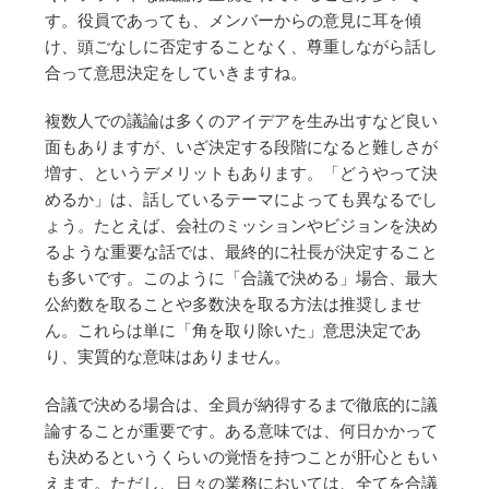
す。役員であっても、メンバーからの意見に耳を傾
け、頭ごなしに否定することなく、尊重しながら話し
合って意思決定をしていきますね。
複数人での議論は多くのアイデアを生み出すなど良い
面もありますが、いざ決定する段階になると難しさが
増す、というデメリットもあります。「どうやって決
めるか」は、話しているテーマによっても異なるでし
ょう。たとえば、会社のミッションやビジョンを決め
るような重要な話では、最終的に社長が決定すること
も多いです。このように「合議で決める」場合、最大
公約数を取ることや多数決を取る方法は推奨しませ
ん。これらは単に「角を取り除いた」意思決定であ
り、実質的な意味はありません。
合議で決める場合は、全員が納得するまで徹底的に議
論することが重要です。ある意味では、何日かかって
も決めるというくらいの覚悟を持つことが肝心ともい
えます。ただし、日々の業務においては、全てを合議