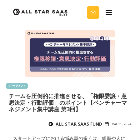
せる
ノウ
ハウ
を受
け取
りま
せん
か？
マネージメント
チームを圧倒的に推進させる、「権限委譲・意
思決定・行動評価」のポイント【ベンチャーマ
ネジメント集中講座 第3回】
ALL STAR SAAS FUND
Mar 11, 2024
スタートアップにおける悩み事の多くは、組織や人に