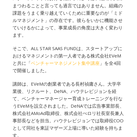
まつわることと言っても過言ではありません。組織の
課題をうまく乗り越えていくために重要なのが「ミド
ルマネジメント」の存在です。彼らをいかに機能させ
ていけるかによって、事業成長の角度は大きく変わり
ます。
そこで、ALL STAR SAAS FUNDは、スタートアップに
おけるマネジメントの第一人者である株式会社EVeM
と共に「
ベンチャーマネジメント集中講座
」を全4回
で開催しました。
講師は、EVeMの創業者である長村禎庸さん。大学卒
業後、リクルート、DeNA、ハウテレビジョンを経
て、ベンチャーマネージャー育成トレーニングを行な
うEVeMを設立されました。DeNAでは広告事業部長、
株式会社AMoAd取締役、株式会社ぺロリ社長室長兼人
事部長などを担当。ハウテレビジョンでは取締役COO
として同社を東証マザーズ上場に導いた経験を持ちま
す。