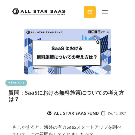
せる
ノウ
ハウ
を受
け取
りま
せん
か？
マネージメント
質問：SaaSにおける無料施策についての考え方
は？
ALL STAR SAAS FUND
Dec 13, 2021
もしかすると、海外の有力SaaSスタートアップを調べ
ていて、この質問をしてくれましたか？