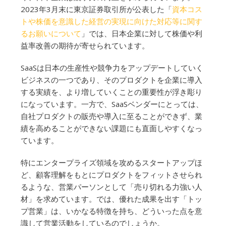
2023年3月末に東京証券取引所が公表した「
資本コス
トや株価を意識した経営の実現に向けた対応等に関す
るお願いについて
」では、日本企業に対して株価や利
益率改善の期待が寄せられています。
SaaSは日本の生産性や競争力をアップデートしていく
ビジネスの一つであり、そのプロダクトを企業に導入
する実績を、より増していくことの重要性が浮き彫り
になっています。一方で、SaaSベンダーにとっては、
自社プロダクトの販売や導入に至ることができず、業
績を高めることができない課題にも直面しやすくなっ
ています。
特にエンタープライズ領域を攻めるスタートアップほ
ど、顧客理解をもとにプロダクトをフィットさせられ
るような、営業パーソンとして「売り切れる力強い人
材」を求めています。では、優れた成果を出す「トッ
プ営業」は、いかなる特徴を持ち、どういった点を意
識して営業活動をしているのでしょうか。