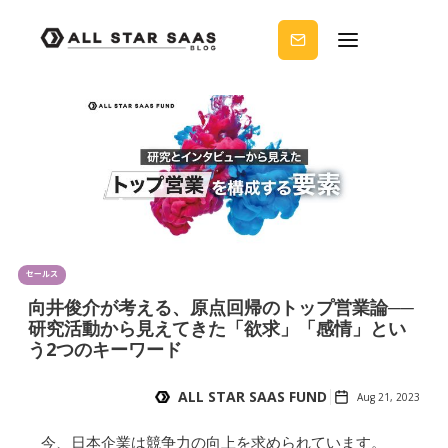
せる
ノウ
ハウ
を受
け取
りま
せん
か？
セールス
向井俊介が考える、原点回帰のトップ営業論──
研究活動から見えてきた「欲求」「感情」とい
う2つのキーワード
ALL STAR SAAS FUND
Aug 21, 2023
今、日本企業は競争力の向上を求められています。