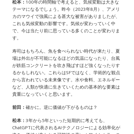
松本：
100年の時間軸で考えると、気候変動は大きな
テーマになるでしょう。昨今（2023年8月）、アメリ
カのマウイで強風による甚大な被害がありましたが、
これも気候変動の影響です。気候が変わっていく中
で、今は当たり前に思っている多くのことが変わりま
す。
寿司はもちろん、魚を食べられない時代が来たり、夏
場は外出が不可能になるほどの気温になったり、台風
が鉄筋コンクリートを吹き飛ばすほど強くなったりす
るかもしれない。これらはSFではなく、学術的な観点
から言われている未来像です。水や食料、エネルギー
など、人類が快適に生きていくための基本的な要素は
貴重になっていくと思います。
前田：
確かに。逆に価値が下がるものは？
松本：
3年から5年といった短期的に考えても、
ChatGPTに代表されるAIテクノロジーによる効率化が