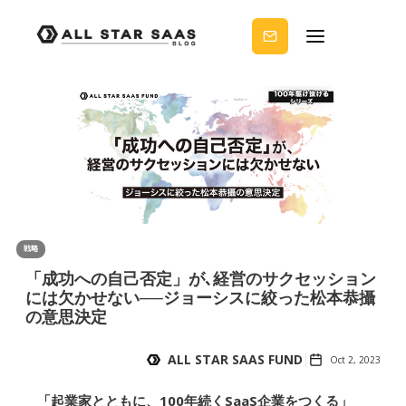
せる
ノウ
ハウ
を受
け取
りま
せん
か？
戦略
「成功への自己否定」が､経営のサクセッション
には欠かせない──ジョーシスに絞った松本恭攝
の意思決定
ALL STAR SAAS FUND
Oct 2, 2023
「起業家とともに、100年続くSaaS企業をつくる」