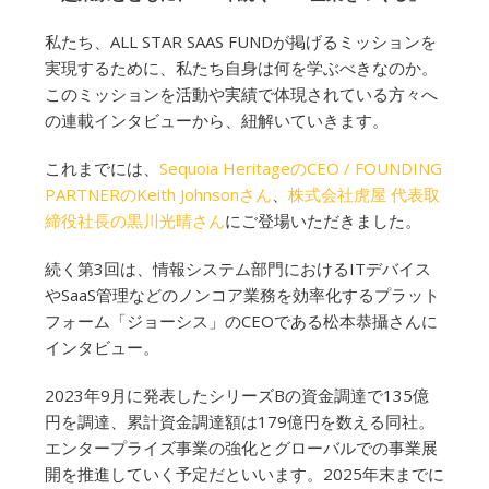
私たち、ALL STAR SAAS FUNDが掲げるミッションを
実現するために、私たち自身は何を学ぶべきなのか。
このミッションを活動や実績で体現されている方々へ
の連載インタビューから、紐解いていきます。
これまでには、
Sequoia HeritageのCEO / FOUNDING
PARTNERのKeith Johnsonさん
、
株式会社虎屋 代表取
締役社長の黒川光晴さん
にご登場いただきました。
続く第3回は、情報システム部門におけるITデバイス
やSaaS管理などのノンコア業務を効率化するプラット
フォーム「ジョーシス」のCEOである松本恭攝さんに
インタビュー。
2023年9月に発表したシリーズBの資金調達で135億
円を調達、累計資金調達額は179億円を数える同社。
エンタープライズ事業の強化とグローバルでの事業展
開を推進していく予定だといいます。2025年末までに