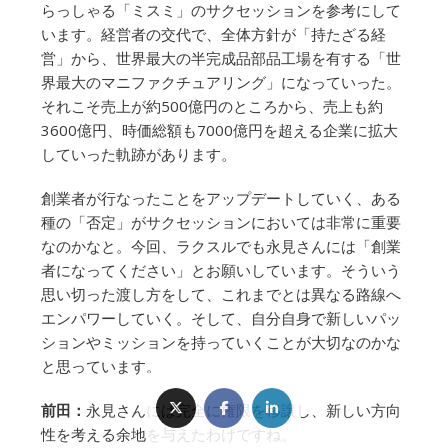
らっしゃる「ミスミ」のサクセッションを参考にして
います。経営者の交代で、全体方針が「持たざる経
営」から、世界最大の半完成品部品工場を有する「世
界最大のマニファクチュアリング」になっていった。
それこそ売上が約500億円のところから、売上も約
3600億円、時価総額も7000億円を超える企業に拡大
していった軌跡があります。
創業者が行なったことをアップデートしていく、ある
種の「否定」がサクセッションにおいては非常に重要
なのかなと。今回、ラクスルでも永見さんには「創業
者になってください」とお願いしています。そういう
思い切った渡し方をして、これまでとは異なる路線へ
エンパワーしていく。そして、自分自身で新しいパッ
ションやミッションを持っていくことが大切なのかな
と思っています。
前田：
永見さんには完全に権限を移譲し、新しい方向
性を考える余地を与えたわけですね。