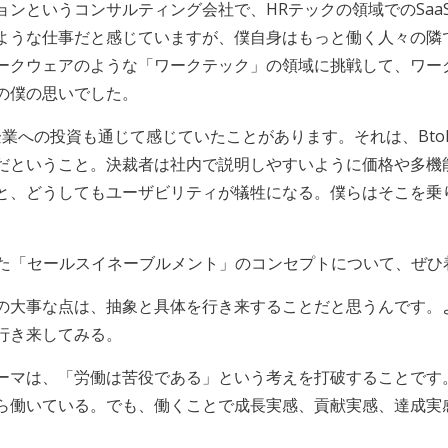
ンというコンサルティング会社で、HRテックの領域でのSaa
ような仕事だと感じていますが、僕自身はもっと働く人々の隣
ークウェアのような「ワークテック」の領域に挑戦して、ワー
の僕の思いでした。
S企業への投資も通じて感じていたことがあります。それは、Bto
だということ。決裁者は社内で説明しやすいように価格や多機能
と、どうしてもユーザビリティが犠牲になる。僕らはそこを乗
った「セールスイネーブルメント」のコンセプトについて、ぜひ
の大事な点は、抽象と具体を行き来することだと思うんです。
行き来してみる。
ーマは、「労働は苦役である」という考えを打破することです
ら働いている。でも、働くことで成長実感、貢献実感、達成実