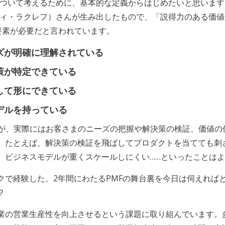
Fについて考えるために、基本的な定義からはじめたいと思いま
ff（アンディ・ラクレフ）さんが生み出したもので、「説得力のあ
要素が必要だと言われています。
ーズが明確に理解されている
決策が特定できている
として形にできている
モデルを持っている
すが、実際にはお客さまのニーズの把握や解決策の検証、価値の
。たとえば、解決策の検証を飛ばしてプロダクトを当てても刺
、ビジネスモデルが重くスケールしにくい……といったことは
クで経験した、2年間にわたるPMFの舞台裏を今日は伺えれば
？
業の営業生産性を向上させるという課題に取り組んでいます。