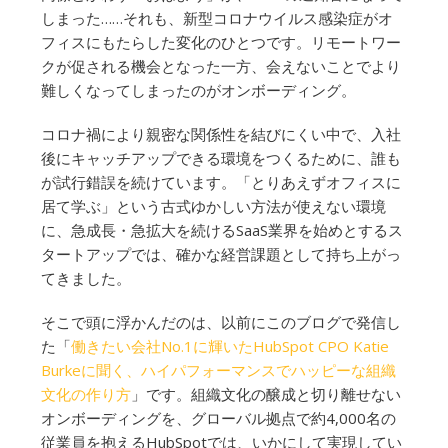
しまった……それも、新型コロナウイルス感染症がオ
フィスにもたらした変化のひとつです。リモートワー
クが促される機会となった一方、会えないことでより
難しくなってしまったのがオンボーディング。
コロナ禍により親密な関係性を結びにくい中で、入社
後にキャッチアップできる環境をつくるために、誰も
が試行錯誤を続けています。「とりあえずオフィスに
居て学ぶ」という古式ゆかしい方法が使えない環境
に、急成長・急拡大を続けるSaaS業界を始めとするス
タートアップでは、確かな経営課題として持ち上がっ
てきました。
そこで頭に浮かんだのは、以前にこのブログで発信し
た「
働きたい会社No.1に輝いたHubSpot CPO Katie
Burkeに聞く、ハイパフォーマンスでハッピーな組織
文化の作り方
」です。組織文化の醸成と切り離せない
オンボーディングを、グローバル拠点で約4,000名の
従業員を抱えるHubSpotでは、いかにして実現してい