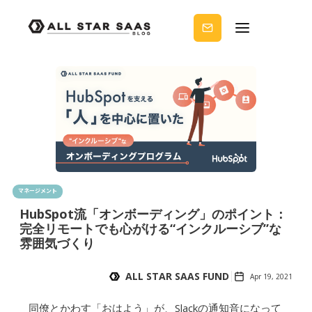
せる
ノウ
ハウ
を受
け取
りま
せん
か？
マネージメント
HubSpot流「オンボーディング」のポイント：
完全リモートでも心がける“インクルーシブ”な
雰囲気づくり
ALL STAR SAAS FUND
Apr 19, 2021
同僚とかわす「おはよう」が、Slackの通知音になって