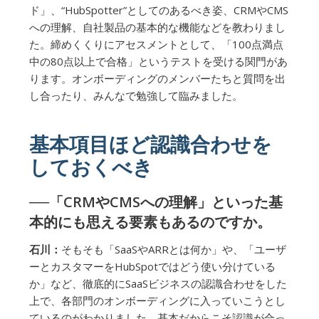
ド」、“HubSpotter”としてのあるべき姿、CRMやCMS
への理解、自社製品の基本的な機能などを教わりまし
た。締めくくりにアセスメントとして、「100点満点
中の80点以上で合格」というテストを受ける関門があ
ります。オンボーディングのメンバーたちと質問を出
し合ったり、みんなで勉強して臨みました。
基本項目ほど認識合わせを
しておくべき
──「CRMやCMSへの理解」といった基
本的にも思える要素もあるのですか。
石川：
そもそも「SaaSやARRとは何か」や、「ユーザ
ーとカスタマーをHubSpotではどう使い分けている
か」など、徹底的にSaaSビジネスの認識合わせをした
上で、各部門のオンボーディングに入っていこうとし
ているのがわかりました。基本だからこそ認識が合っ