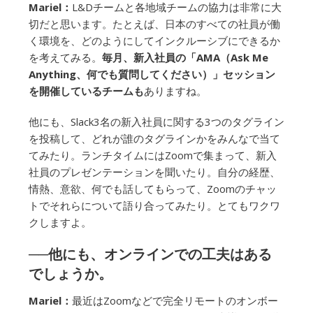
Mariel：
L&Dチームと各地域チームの協力は非常に大
切だと思います。たとえば、日本のすべての社員が働
く環境を、どのようにしてインクルーシブにできるか
を考えてみる。
毎月、新入社員の「AMA（Ask Me
Anything、何でも質問してください）」セッション
を開催しているチームも
ありますね。
他にも、Slack3名の新入社員に関する3つのタグライン
を投稿して、どれが誰のタグラインかをみんなで当て
てみたり。ランチタイムにはZoomで集まって、新入
社員のプレゼンテーションを聞いたり。自分の経歴、
情熱、意欲、何でも話してもらって、Zoomのチャッ
トでそれらについて語り合ってみたり。とてもワクワ
クしますよ。
──他にも、オンラインでの工夫はある
でしょうか。
Mariel：
最近はZoomなどで完全リモートのオンボー