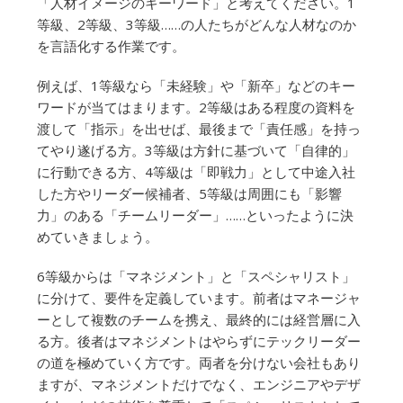
「人材イメージのキーワード」と考えてください。1
等級、2等級、3等級……の人たちがどんな人材なのか
を言語化する作業です。
例えば、1等級なら「未経験」や「新卒」などのキー
ワードが当てはまります。2等級はある程度の資料を
渡して「指示」を出せば、最後まで「責任感」を持っ
てやり遂げる方。3等級は方針に基づいて「自律的」
に行動できる方、4等級は「即戦力」として中途入社
した方やリーダー候補者、5等級は周囲にも「影響
力」のある「チームリーダー」……といったように決
めていきましょう。
6等級からは「マネジメント」と「スペシャリスト」
に分けて、要件を定義しています。前者はマネージャ
ーとして複数のチームを携え、最終的には経営層に入
る方。後者はマネジメントはやらずにテックリーダー
の道を極めていく方です。両者を分けない会社もあり
ますが、マネジメントだけでなく、エンジニアやデザ