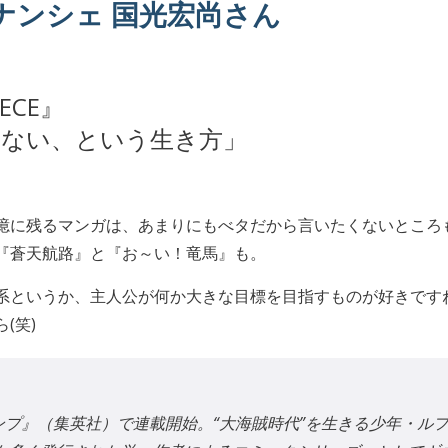
フィナンシェ 国光宏尚さん
ECE』
かない、という生き方」
に残るマンガは、あまりにもべタだから言いたくないところもある
『蒼天航路』と『お～い！竜馬』も。
というか、主人公が何か大きな目標を目指すものが好きですね。そ
(笑)
ャンプ』（集英社）で連載開始。“大海賊時代”を生きる少年・