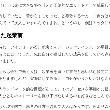
ヒビトは先に大きな夢を叶えた圧倒的なエリートとして成長し
力していたし、昔からすごかった」と尊敬する一方、「自分は
んでいて没入しやすいんですよね。というのも、僕はムッタに
いた起業前
時代、アイデミーの石川聡彦くんと、ジョブレインボーの星賢
らはヒビトでした。先に自分が達成したい成果を出している存
いました。
がらも会社で働く人は、起業家を遠い存在だと思い込む傾向に
ありますけれど、実際にしてみると「自分がやりたいだけなん
うランドマーク的な目標があって、そのプロセスを事細かに描
人ひとりのストーリーを掘り下げたりするのも好きなところで
もが現実的で、思考の仕方も含めて大人ばかりです。何よりム