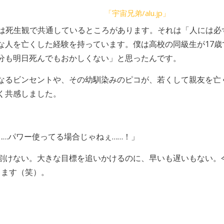
「宇宙兄弟/alu.jp」
実は死生観で共通しているところがあります。それは「人には必
な人を亡くした経験を持っています。僕は高校の同級生が17
分も明日死んでもおかしくない」と思ったんです。
なるビンセントや、その幼馴染みのピコが、若くして親友を亡
く共感しました。
……パワー使ってる場合じゃねぇ……！」
割けない。大きな目標を追いかけるのに、早いも遅いもない。
ってます（笑）。