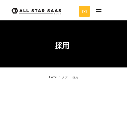
せる
ノウ
ハウ
を受
け取
りま
せん
か？
採用
Home
/
タグ
/
採用